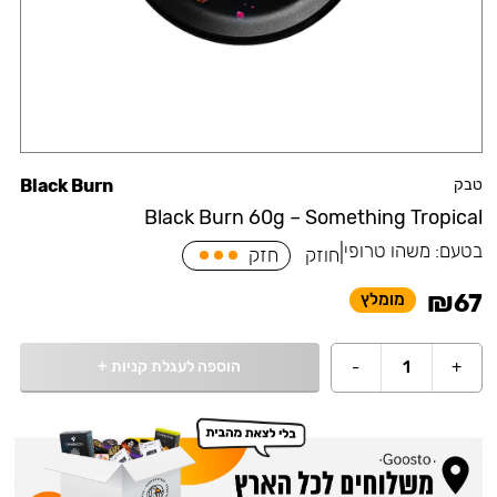
טבק
Black Burn
Black Burn 60g – Something Tropical
בטעם:
משהו טרופי
|
חוזק
חזק
₪
67
מומלץ
הוספה לעגלת קניות
+
-
1
+