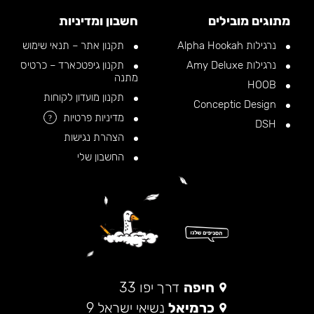
מתוגים מובילים
חשבון ומדיניות
נרגילות Alpha Hookah
תקנון אתר – תנאי שימוש
נרגילות Amy Deluxe
תקנון גיפטכארד – כרטיס
מתנה
HOOB
תקנון מועדון לקוחות
Conceptic Design
מדיניות פרטיות
?
DSH
הצהרת נגישות
החשבון שלי
חיפה
דרך יפו 33