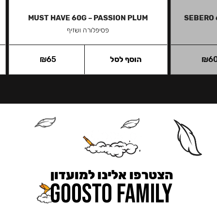
MUST HAVE 60G – PASSION PLUM
SEBERO 
פסיפלורה ושזיף
6
₪
הוסף לסל
65
₪
הצטרפו אלינו למועדון
כאן מקבלים יותר — הטבות, עדכונים והפתעות בלעדיות.