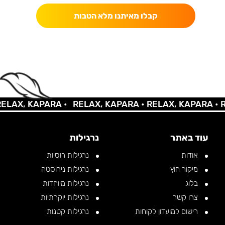
קבלו מאיתנו מלא הטבות
AX, KAPARA •
RELAX, KAPARA •
RELAX, KAPARA •
REL
עוד באתר
נרגילות
אודות
נרגילות רוסיות
מיקור חוץ
נרגילות נירוסטה
בלוג
נרגילות מיוחדות
צרו קשר
נרגילות יוקרתיות
רישום למועדון לקוחות
נרגילות קטנות