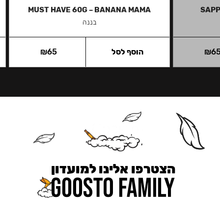
MUST HAVE 60G – BANANA MAMA
SAPP
בננה
6
₪
הוסף לסל
65
₪
הצטרפו אלינו למועדון
כאן מקבלים יותר — הטבות, עדכונים והפתעות בלעדיות.