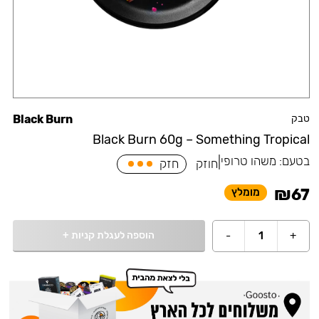
טבק
Black Burn
Black Burn 60g – Something Tropical
בטעם:
משהו טרופי
|
חוזק
חזק
₪
67
מומלץ
הוספה לעגלת קניות
+
-
1
+