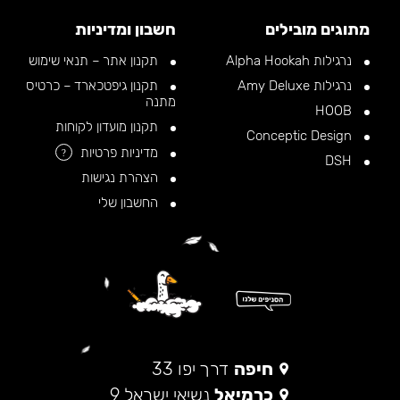
מתוגים מובילים
חשבון ומדיניות
נרגילות Alpha Hookah
תקנון אתר – תנאי שימוש
נרגילות Amy Deluxe
תקנון גיפטכארד – כרטיס
מתנה
HOOB
תקנון מועדון לקוחות
Conceptic Design
מדיניות פרטיות
?
DSH
הצהרת נגישות
החשבון שלי
חיפה
דרך יפו 33
כרמיאל
נשיאי ישראל 9