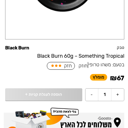
טבק
Black Burn
Black Burn 60g – Something Tropical
בטעם:
משהו טרופי
|
חוזק
חזק
₪
67
מומלץ
הוספה לעגלת קניות
+
-
1
+