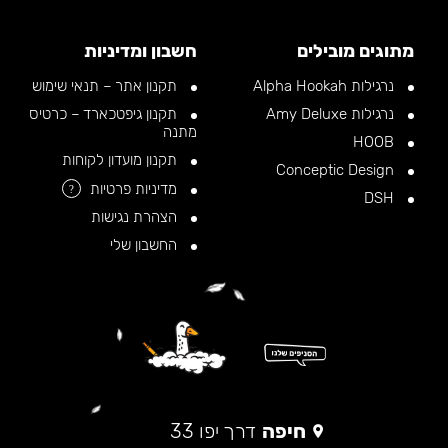
מתוגים מובילים
חשבון ומדיניות
נרגילות Alpha Hookah
תקנון אתר – תנאי שימוש
נרגילות Amy Deluxe
תקנון גיפטכארד – כרטיס
מתנה
HOOB
תקנון מועדון לקוחות
Conceptic Design
מדיניות פרטיות
?
DSH
הצהרת נגישות
החשבון שלי
חיפה
דרך יפו 33