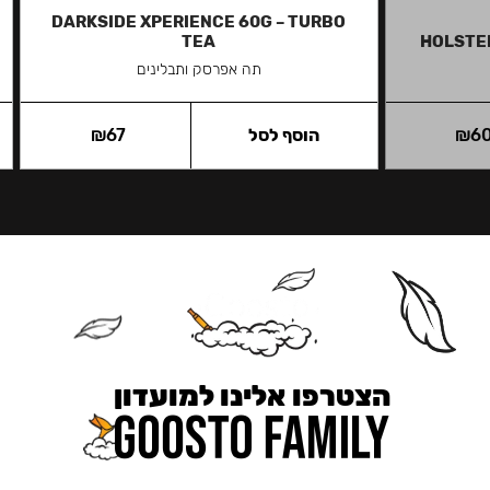
DARKSIDE XPERIENCE 60G – TURBO
TEA
HOLSTER
תה אפרסק ותבלינים
6
₪
הוסף לסל
67
₪
הצטרפו אלינו למועדון
כאן מקבלים יותר — הטבות, עדכונים והפתעות בלעדיות.