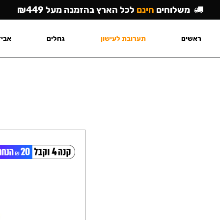
משלוחים
חינם
לכל הארץ בהזמנה מעל ₪449
ראשים
תערובת לעישון
גחלים
אביז