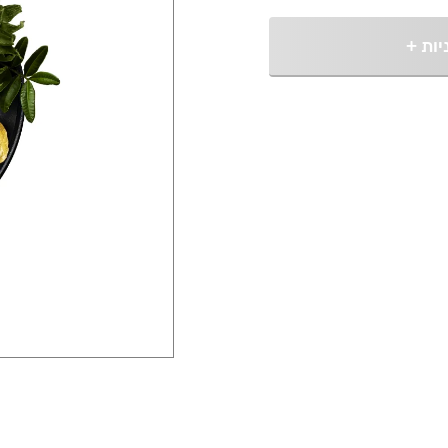
יות
+