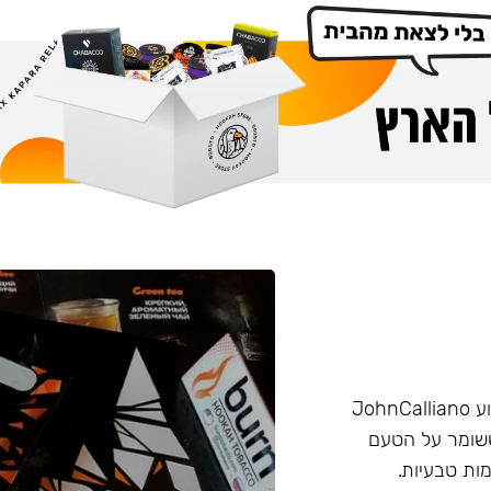
הליין החזק של חברת Burn שזכה בפרס ״טבק השנה״ באירוע JohnCalliano
יכותי וחזק ששומר על הטעם