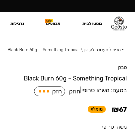
גוסטו לבית
מבצעים
נרגילות
דף הבית
\
תערובת לעישון
\
Black Burn 60g — Something Tropical
טבק
Black Burn 60g – Something Tropical
בטעם:
משהו טרופי
|
חוזק
חזק
₪
67
מומלץ
משהו טרופי