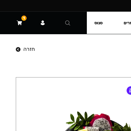
1
רים
סנוס
חזרה