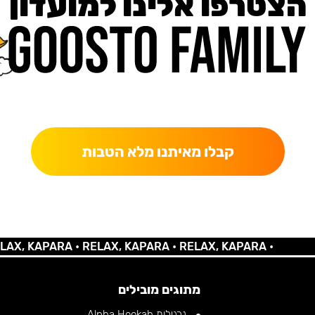
הצטרפו אלינו למועדון
כאן מקבלים יותר — הטבות, עדכונים והפתעות בלעדיות.
קבלו מאיתנו מלא הטבות
 KAPARA •
RELAX, KAPARA •
RELAX, KAPARA •
מתוגים מובילים
נרגילות Alpha Hookah