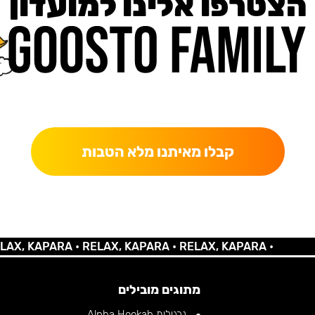
הצטרפו אלינו למועדון
כאן מקבלים יותר — הטבות, עדכונים והפתעות בלעדיות.
קבלו מאיתנו מלא הטבות
 KAPARA •
RELAX, KAPARA •
RELAX, KAPARA •
מתוגים מובילים
נרגילות Alpha Hookah