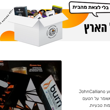
הליין החזק של חברת Burn שזכה בפרס ״טבק השנה״ באירוע JohnCalliano
יכותי וחזק ששומר על הטעם