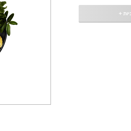
יות
+