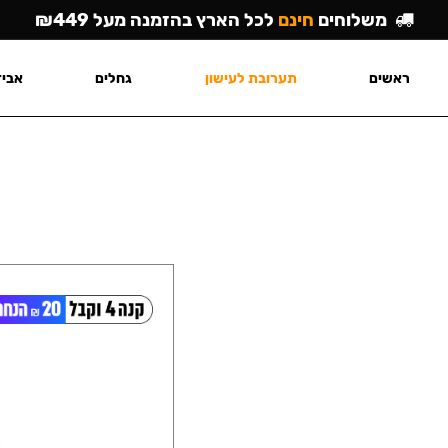
משלוחים
חינם
לכל הארץ בהזמנה מעל ₪449
ראשים
תערובת לעישון
גחלים
אביז