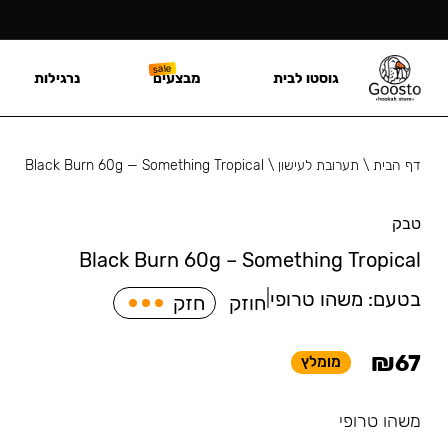
גוסטו לבית
מבצעים
נרגילות
דף הבית
\
תערובת לעישון
\
Black Burn 60g — Something Tropical
טבק
Black Burn 60g – Something Tropical
בטעם:
משהו טרופי
|
חוזק
חזק
₪
67
מומלץ
משהו טרופי