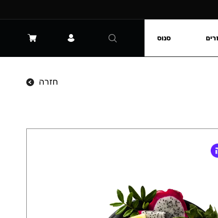
רים
סנוס
חזרה