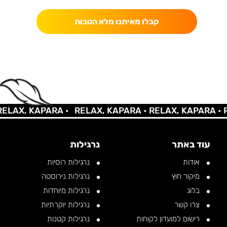
קבלו מאיתנו מלא הטבות
AX, KAPARA •
RELAX, KAPARA •
RELAX, KAPARA •
REL
עוד באתר
נרגילות
אודות
נרגילות רוסיות
מיקור חוץ
נרגילות נירוסטה
בלוג
נרגילות מיוחדות
צרו קשר
נרגילות יוקרתיות
רישום למועדון לקוחות
נרגילות קטנות