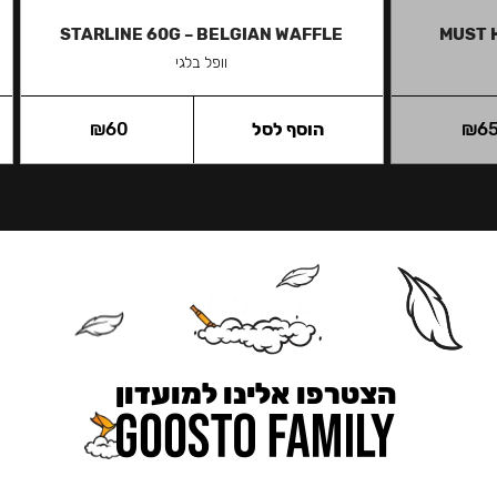
STARLINE 60G – BELGIAN WAFFLE
MUST 
וופל בלגי
6
₪
הוסף לסל
60
₪
הצטרפו אלינו למועדון
כאן מקבלים יותר — הטבות, עדכונים והפתעות בלעדיות.