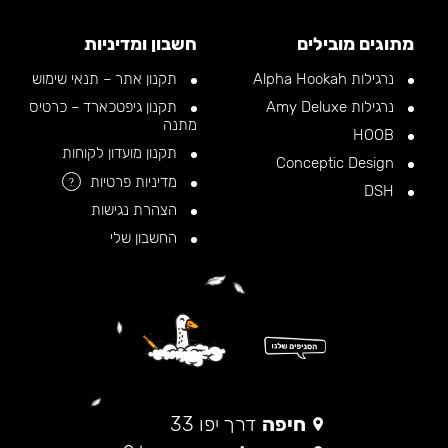
מתוגים מובילים
חשבון ומדיניות
נרגילות Alpha Hookah
תקנון אתר – תנאי שימוש
נרגילות Amy Deluxe
תקנון גיפטכארד – כרטיס
מתנה
HOOB
תקנון מועדון לקוחות
Conceptic Design
מדיניות פרטיות
?
DSH
הצהרת נגישות
החשבון שלי
חיפה
דרך יפו 33