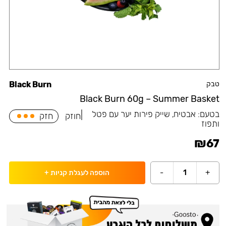
טבק
Black Burn
Black Burn 60g – Summer Basket
בטעם:
אבטיח, שייק פירות יער עם פטל
|
חוזק
חזק
ותפוז
₪
67
-
1
+
הוספה לעגלת קניות
+