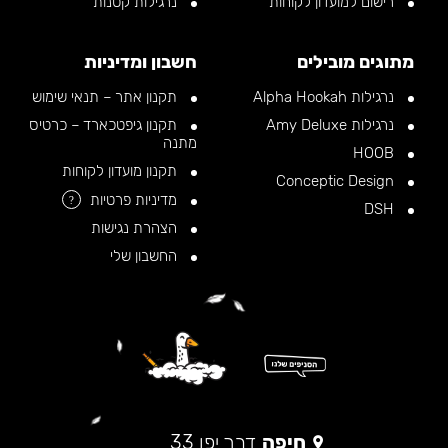
רישום למועדון לקוחות
נרגילות קטנות
מתוגים מובילים
חשבון ומדיניות
נרגילות Alpha Hookah
תקנון אתר – תנאי שימוש
נרגילות Amy Deluxe
תקנון גיפטכארד – כרטיס
מתנה
HOOB
תקנון מועדון לקוחות
Conceptic Design
מדיניות פרטיות
?
DSH
הצהרת נגישות
החשבון שלי
חיפה
דרך יפו 33