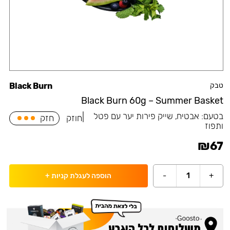
טבק
Black Burn
Black Burn 60g – Summer Basket
בטעם:
אבטיח, שייק פירות יער עם פטל
|
חוזק
חזק
ותפוז
₪
67
-
1
+
הוספה לעגלת קניות
+