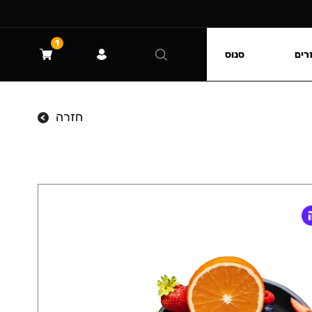
1
רים
סנוס
חזרה