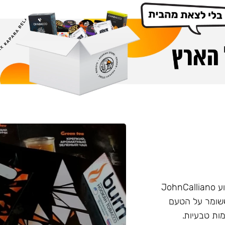
הליין החזק של חברת Burn שזכה בפרס ״טבק השנה״ באירוע JohnCalliano
יכותי וחזק ששומר על הטעם