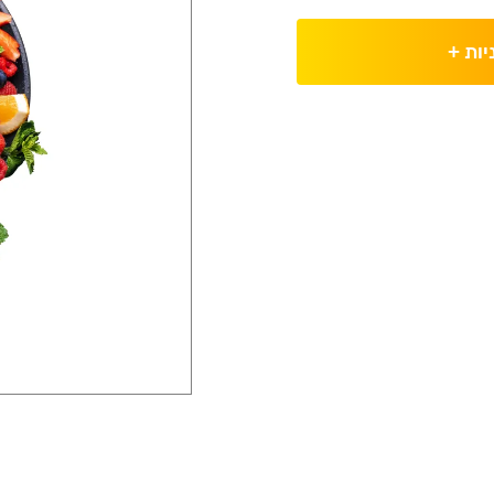
יות
+