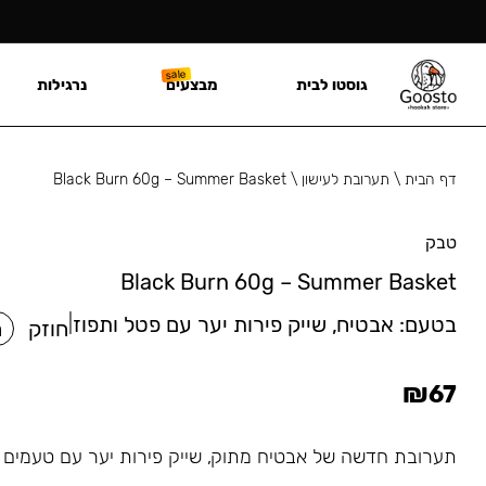
גוסטו לבית
מבצעים
נרגילות
דף הבית
\
תערובת לעישון
\
Black Burn 60g – Summer Basket
טבק
Black Burn 60g – Summer Basket
בטעם:
אבטיח, שייק פירות יער עם פטל ותפוז
|
חוזק
ח
₪
67
תערובת חדשה של אבטיח מתוק, שייק פירות יער עם טעמים ע