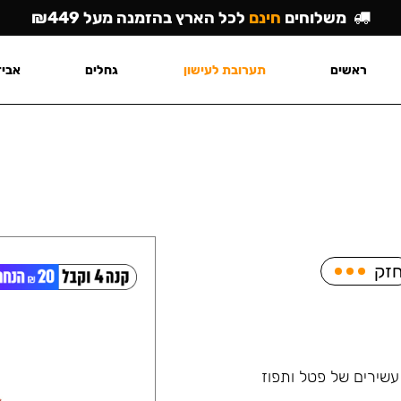
משלוחים
חינם
לכל הארץ בהזמנה מעל ₪449
ראשים
תערובת לעישון
גחלים
אביז
זק
שירים של פטל ותפוז