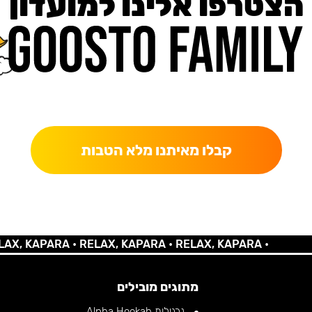
הצטרפו אלינו למועדון
כאן מקבלים יותר — הטבות, עדכונים והפתעות בלעדיות.
קבלו מאיתנו מלא הטבות
 KAPARA •
RELAX, KAPARA •
RELAX, KAPARA •
מתוגים מובילים
נרגילות Alpha Hookah