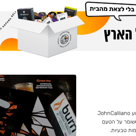
הליין החזק של חברת Burn שזכה בפרס ״טבק השנה״ באירוע JohnCalliano
יכותי וחזק ששומר על הטעם