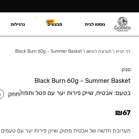
גוסטו לבית
מבצעים
נרגילות
דף הבית
\
תערובת לעישון
\
Black Burn 60g – Summer Basket
טבק
Black Burn 60g – Summer Basket
בטעם:
אבטיח, שייק פירות יער עם פטל ותפוז
|
חוזק
ח
₪
67
תערובת חדשה של אבטיח מתוק, שייק פירות יער עם טעמים ע