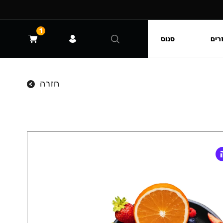
1
רים
סנוס
חזרה