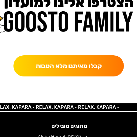
הצטרפו אלינו למועדון
כאן מקבלים יותר — הטבות, עדכונים והפתעות בלעדיות.
קבלו מאיתנו מלא הטבות
 KAPARA •
RELAX, KAPARA •
RELAX, KAPARA •
מתוגים מובילים
נרגילות Alpha Hookah