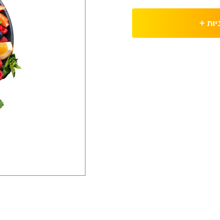
יות
+