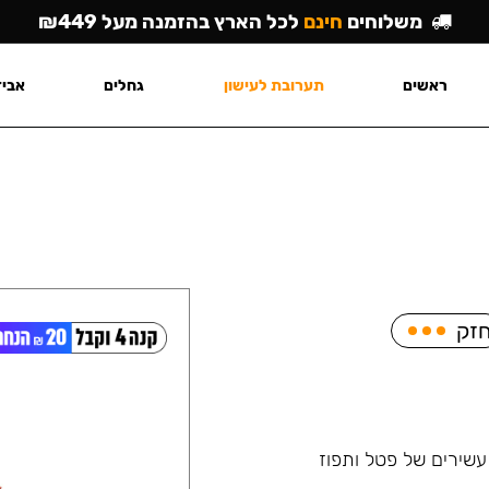
משלוחים
חינם
לכל הארץ בהזמנה מעל ₪449
ראשים
תערובת לעישון
גחלים
אביז
זק
שירים של פטל ותפוז