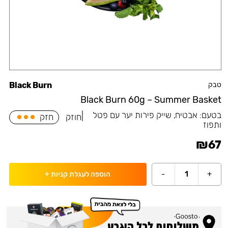
טבק
Black Burn
Black Burn 60g – Summer Basket
בטעם:
אבטיח, שייק פירות יער עם פטל
|
חוזק
חזק
ותפוז
₪
67
-
1
+
הוספה לעגלת קניות
+