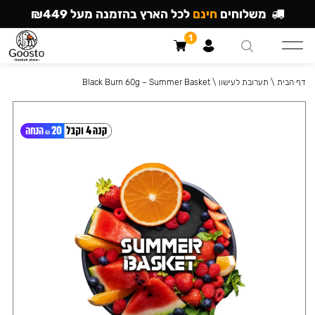
משלוחים
חינם
לכל הארץ בהזמנה מעל ₪449
1
דף הבית
\
תערובת לעישון
\
Black Burn 60g – Summer Basket