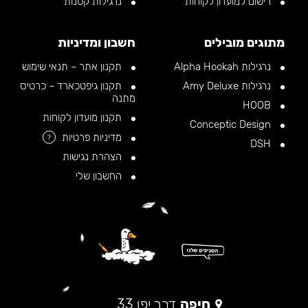
רישום למועדון לקוחות
נרגילות קטנות
מתוגים מובילים
חשבון ומדיניות
נרגילות Alpha Hookah
תקנון אתר – תנאי שימוש
נרגילות Amy Deluxe
תקנון גיפטכארד – כרטיס
מתנה
HOOB
תקנון מועדון לקוחות
Conceptic Design
מדיניות פרטיות
?
DSH
הצהרת נגישות
החשבון שלי
חיפה
דרך יפו 33