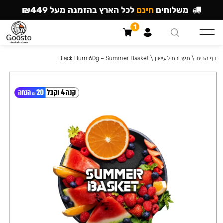
משלוחים
חינם
לכל הארץ בהזמנה מעל ₪449
1
דף הבית
\
תערובת לעישון
\
Black Burn 60g – Summer Basket