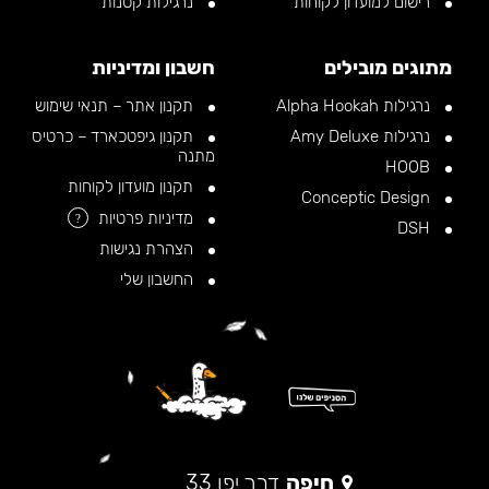
רישום למועדון לקוחות
נרגילות קטנות
מתוגים מובילים
חשבון ומדיניות
נרגילות Alpha Hookah
תקנון אתר – תנאי שימוש
נרגילות Amy Deluxe
תקנון גיפטכארד – כרטיס
מתנה
HOOB
תקנון מועדון לקוחות
Conceptic Design
מדיניות פרטיות
?
DSH
הצהרת נגישות
החשבון שלי
חיפה
דרך יפו 33