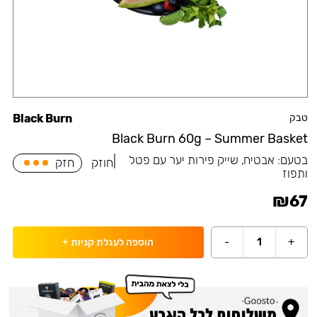
טבק
Black Burn
Black Burn 60g – Summer Basket
בטעם:
אבטיח, שייק פירות יער עם פטל
|
חוזק
חזק
ותפוז
₪
67
-
1
+
הוספה לעגלת קניות
+