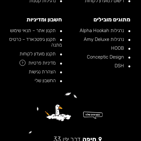
רישום למועדון לקוחות
נרגילות קטנות
מתוגים מובילים
חשבון ומדיניות
נרגילות Alpha Hookah
תקנון אתר – תנאי שימוש
נרגילות Amy Deluxe
תקנון גיפטכארד – כרטיס
מתנה
HOOB
תקנון מועדון לקוחות
Conceptic Design
מדיניות פרטיות
?
DSH
הצהרת נגישות
החשבון שלי
חיפה
דרך יפו 33