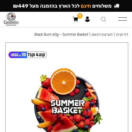
משלוחים
חינם
לכל הארץ בהזמנה מעל ₪449
1
דף הבית
\
תערובת לעישון
\
Black Burn 60g – Summer Basket