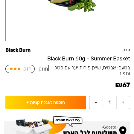
טבק
Black Burn
Black Burn 60g – Summer Basket
בטעם:
אבטיח, שייק פירות יער עם פטל
|
חוזק
חזק
ותפוז
₪
67
-
1
+
הוספה לעגלת קניות
+