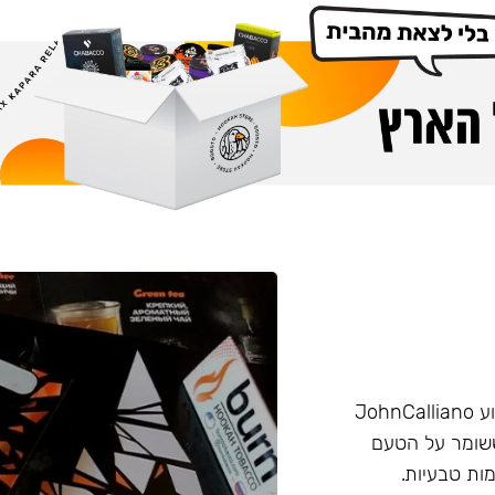
הליין החזק של חברת Burn שזכה בפרס ״טבק השנה״ באירוע JohnCalliano
יכותי וחזק ששומר על הטעם