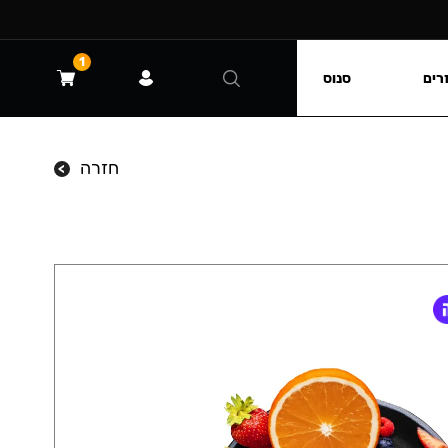
1
רים
סנוס
חזרה