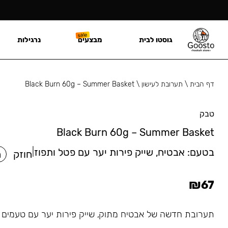
גוסטו לבית
מבצעים
נרגילות
דף הבית
\
תערובת לעישון
\
Black Burn 60g – Summer Basket
טבק
Black Burn 60g – Summer Basket
בטעם:
אבטיח, שייק פירות יער עם פטל ותפוז
|
חוזק
ח
₪
67
תערובת חדשה של אבטיח מתוק, שייק פירות יער עם טעמים ע