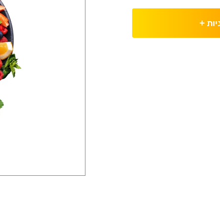
יות
+