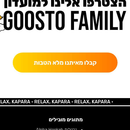
הצטרפו אלינו למועדון
כאן מקבלים יותר — הטבות, עדכונים והפתעות בלעדיות.
קבלו מאיתנו מלא הטבות
 KAPARA •
RELAX, KAPARA •
RELAX, KAPARA •
מתוגים מובילים
נרגילות Alpha Hookah