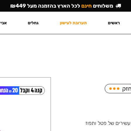
משלוחים
חינם
לכל הארץ בהזמנה מעל ₪449
ראשים
תערובת לעישון
גחלים
אביז
זק
שירים של פטל ותפוז