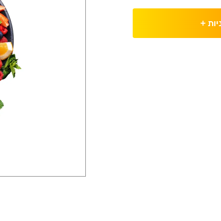
יות
+