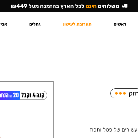
משלוחים
חינם
לכל הארץ בהזמנה מעל ₪449
ראשים
תערובת לעישון
גחלים
אביז
זק
שירים של פטל ותפוז