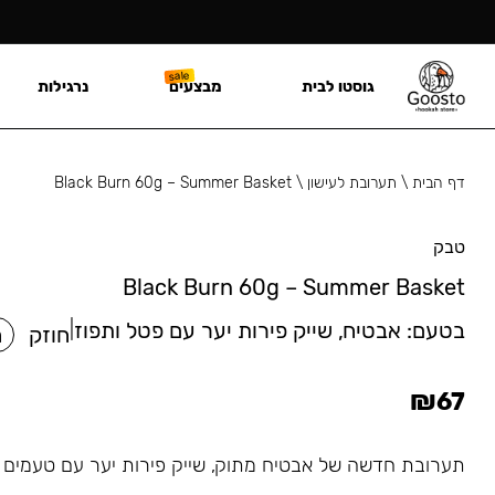
גוסטו לבית
מבצעים
נרגילות
דף הבית
\
תערובת לעישון
\
Black Burn 60g – Summer Basket
טבק
Black Burn 60g – Summer Basket
בטעם:
אבטיח, שייק פירות יער עם פטל ותפוז
|
חוזק
ח
₪
67
תערובת חדשה של אבטיח מתוק, שייק פירות יער עם טעמים ע