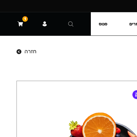
1
רים
סנוס
חזרה