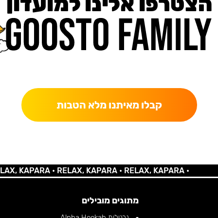
הצטרפו אלינו למועדון
כאן מקבלים יותר — הטבות, עדכונים והפתעות בלעדיות.
קבלו מאיתנו מלא הטבות
 KAPARA •
RELAX, KAPARA •
RELAX, KAPARA •
מתוגים מובילים
נרגילות Alpha Hookah