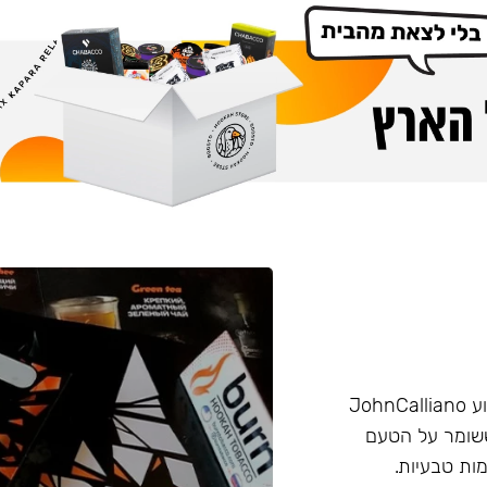
הליין החזק של חברת Burn שזכה בפרס ״טבק השנה״ באירוע JohnCalliano
יכותי וחזק ששומר על הטעם