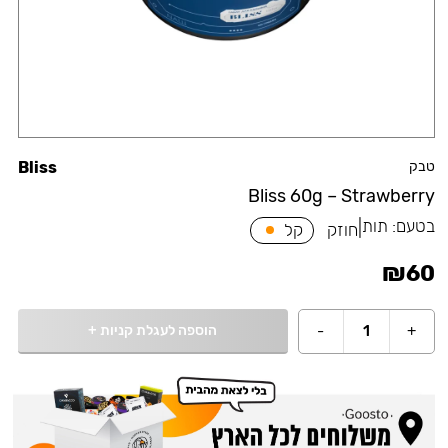
טבק
Bliss
Bliss 60g – Strawberry
בטעם:
תות
|
חוזק
קל
₪
60
הוספה לעגלת קניות
+
-
1
+