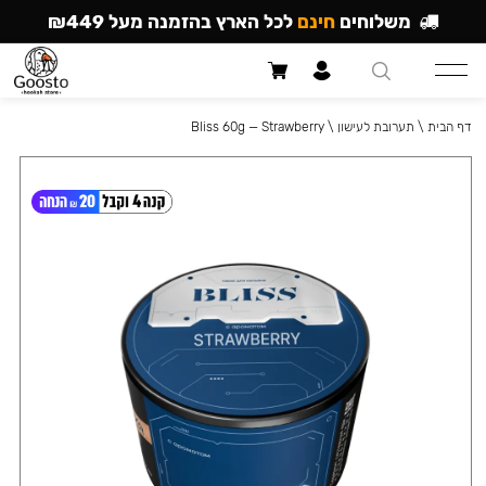
משלוחים
חינם
לכל הארץ בהזמנה מעל ₪449
דף הבית
\
תערובת לעישון
\
Bliss 60g — Strawberry