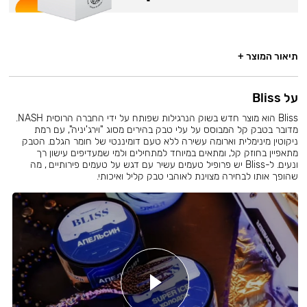
תיאור המוצר +
על Bliss
Bliss הוא מוצר חדש בשוק הנרגילות שפותח על ידי החברה הרוסית NASH.
מדובר בטבק קל המבוסס על עלי טבק בהירים מסוג "וירג'יניה", עם רמת
ניקוטין מינימלית וארומה עשירה ללא טעם דומיננטי של חומר הגלם. הטבק
מתאפיין בחוזק קל, ומתאים במיוחד למתחילים ולמי שמעדיפים עישון רך
ונעים. ל-Bliss יש פרופיל טעמים עשיר עם דגש על טעמים פירותיים , מה
שהופך אותו לבחירה מצוינת לאוהבי טבק קליל ואיכותי.