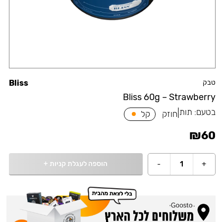
טבק
Bliss
Bliss 60g – Strawberry
בטעם:
תות
|
חוזק
קל
₪
60
הוספה לעגלת קניות
+
-
1
+