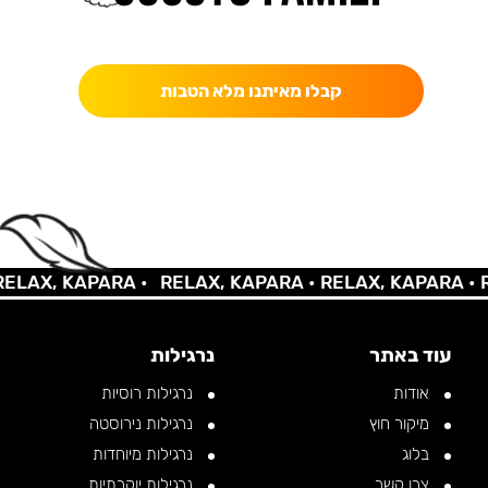
כאן מקבלים יותר — הטבות, עדכונים והפתעות בלעדיות.
קבלו מאיתנו מלא הטבות
AX, KAPARA •
RELAX, KAPARA •
RELAX, KAPARA •
REL
עוד באתר
נרגילות
אודות
נרגילות רוסיות
מיקור חוץ
נרגילות נירוסטה
בלוג
נרגילות מיוחדות
צרו קשר
נרגילות יוקרתיות