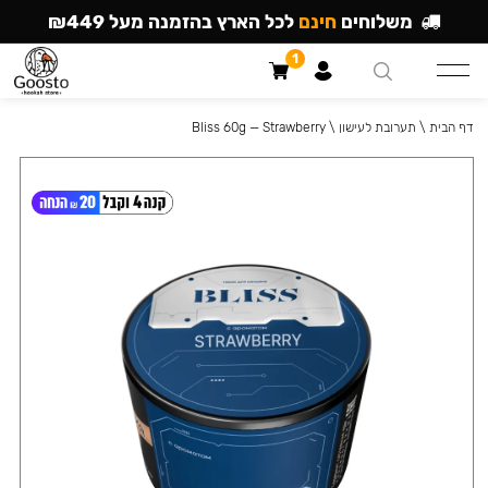
משלוחים
חינם
לכל הארץ בהזמנה מעל ₪449
1
דף הבית
\
תערובת לעישון
\
Bliss 60g — Strawberry