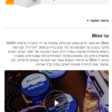
תיאור המוצר +
על Bliss
Bliss הוא מוצר חדש בשוק הנרגילות שפותח על ידי החברה הרוסית NASH.
מדובר בטבק קל המבוסס על עלי טבק בהירים מסוג "וירג'יניה", עם רמת
ניקוטין מינימלית וארומה עשירה ללא טעם דומיננטי של חומר הגלם. הטבק
מתאפיין בחוזק קל, ומתאים במיוחד למתחילים ולמי שמעדיפים עישון רך
ונעים. ל-Bliss יש פרופיל טעמים עשיר עם דגש על טעמים פירותיים , מה
שהופך אותו לבחירה מצוינת לאוהבי טבק קליל ואיכותי.