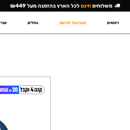
משלוחים
חינם
לכל הארץ בהזמנה מעל ₪449
ראשים
תערובת לעישון
גחלים
אביז