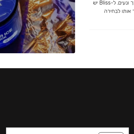
בחוזק קל, ומתאים במיוחד למתחילים ולמי שמעדיפים עישון רך ונעים. ל-Bliss יש
 אותו לבחירה