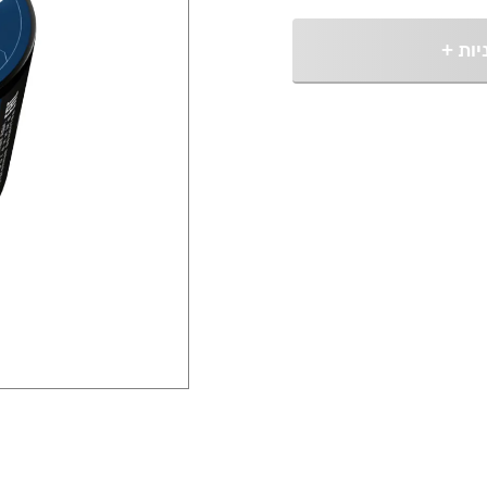
יות
+