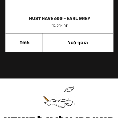
MUST HAVE 60G – EARL GREY
תה ארל גריי
הוסף לסל
65
₪