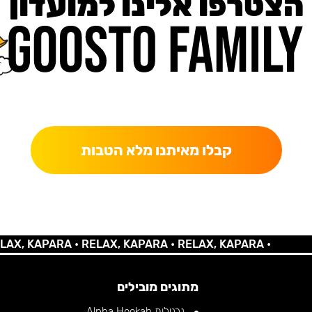
הצטרפו אלינו למועדון
כאן מקבלים יותר — הטבות, עדכונים והפתעות בלעדיות.
קבלו מאיתנו מלא הטבות
 KAPARA •
RELAX, KAPARA •
RELAX, KAPARA •
מתוגים מובילים
נרגילות Alpha Hookah