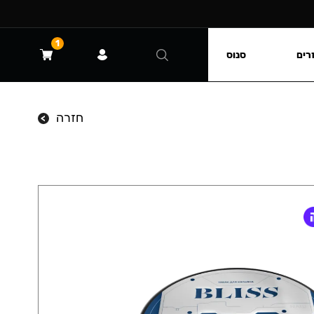
1
רים
סנוס
חזרה