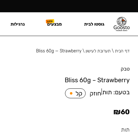
גוסטו לבית
מבצעים
נרגילות
דף הבית
\
תערובת לעישון
\
Bliss 60g — Strawberry
טבק
Bliss 60g – Strawberry
בטעם:
תות
|
חוזק
קל
₪
60
תות