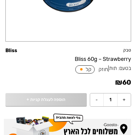
טבק
Bliss
Bliss 60g – Strawberry
בטעם:
תות
|
חוזק
קל
₪
60
הוספה לעגלת קניות
+
-
1
+