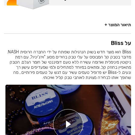
תיאור המוצר +
על Bliss
Bliss הוא מוצר חדש בשוק הנרגילות שפותח על ידי החברה הרוסית NASH.
מדובר בטבק קל המבוסס על עלי טבק בהירים מסוג "וירג'יניה", עם רמת
ניקוטין מינימלית וארומה עשירה ללא טעם דומיננטי של חומר הגלם. הטבק
מתאפיין בחוזק קל, ומתאים במיוחד למתחילים ולמי שמעדיפים עישון רך
ונעים. ל-Bliss יש פרופיל טעמים עשיר עם דגש על טעמים פירותיים , מה
שהופך אותו לבחירה מצוינת לאוהבי טבק קליל ואיכותי.