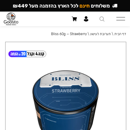
משלוחים
חינם
לכל הארץ בהזמנה מעל ₪449
דף הבית
\
תערובת לעישון
\
Bliss 60g — Strawberry