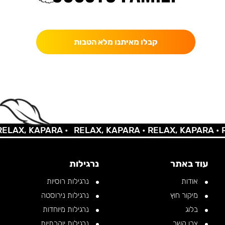
כאן מקבלים יותר — הטבות, עדכונים והפתעות בלעדיות.
קבלו מאיתנו מלא הטבות
AX, KAPARA •
RELAX, KAPARA •
RELAX, KAPARA •
REL
עוד באתר
נרגילות
אודות
נרגילות רוסיות
מיקור חוץ
נרגילות נירוסטה
בלוג
נרגילות מיוחדות
צרו קשר
נרגילות יוקרתיות