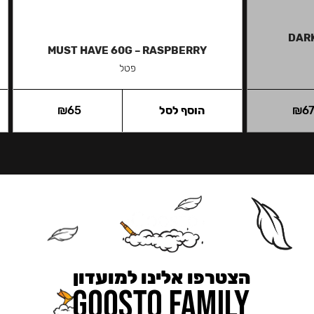
DARK
MUST HAVE 60G – RASPBERRY
פטל
6
₪
הוסף לסל
65
₪
הצטרפו אלינו למועדון