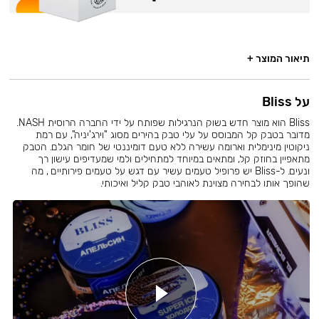
תיאור המוצר +
על Bliss
Bliss הוא מוצר חדש בשוק הנרגילות שפותח על ידי החברה הרוסית NASH.
מדובר בטבק קל המבוסס על עלי טבק בהירים מסוג "וירג'יניה", עם רמת
ניקוטין מינימלית וארומה עשירה ללא טעם דומיננטי של חומר הגלם. הטבק
מתאפיין בחוזק קל, ומתאים במיוחד למתחילים ולמי שמעדיפים עישון רך
ונעים. ל-Bliss יש פרופיל טעמים עשיר עם דגש על טעמים פירותיים , מה
שהופך אותו לבחירה מצוינת לאוהבי טבק קליל ואיכותי.