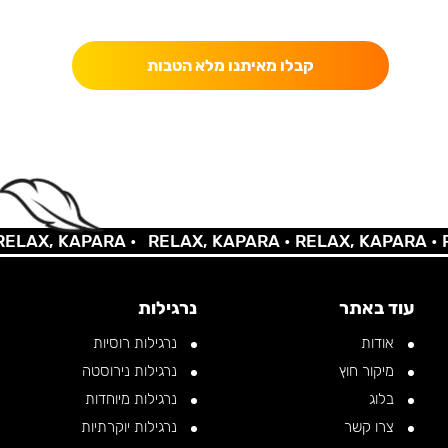
כאן מקבלים יותר — הטבות, עדכונים והפתעות בלעדיות.
קבלו מאיתנו מלא הטבות
AX, KAPARA •
RELAX, KAPARA •
RELAX, KAPARA •
REL
עוד באתר
נרגילות
אודות
נרגילות רוסיות
מיקור חוץ
נרגילות נירוסטה
בלוג
נרגילות מיוחדות
צרו קשר
נרגילות יוקרתיות