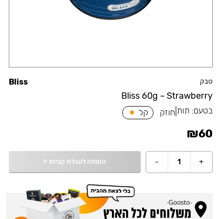
טבק
Bliss
Bliss 60g – Strawberry
בטעם:
תות
|
חוזק
קל
₪
60
הוספה לעגלת קניות
+
-
1
+