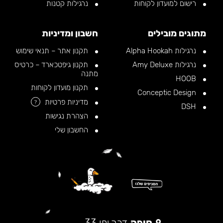
רישום למועדון לקוחות
נרגילות קטנות
מתוגים מובילים
חשבון ומדיניות
נרגילות Alpha Hookah
תקנון אתר – תנאי שימוש
נרגילות Amy Deluxe
תקנון גיפטכארד – כרטיס
מתנה
HOOB
תקנון מועדון לקוחות
Conceptic Design
מדיניות פרטיות
?
DSH
הצהרת נגישות
החשבון שלי
חיפה
דרך יפו 33