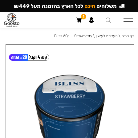
משלוחים
חינם
לכל הארץ בהזמנה מעל ₪449
1
דף הבית
\
תערובת לעישון
\
Bliss 60g — Strawberry