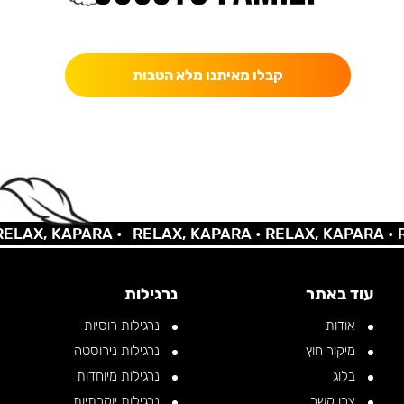
כאן מקבלים יותר — הטבות, עדכונים והפתעות בלעדיות.
קבלו מאיתנו מלא הטבות
AX, KAPARA •
RELAX, KAPARA •
RELAX, KAPARA •
REL
עוד באתר
נרגילות
אודות
נרגילות רוסיות
מיקור חוץ
נרגילות נירוסטה
בלוג
נרגילות מיוחדות
צרו קשר
נרגילות יוקרתיות