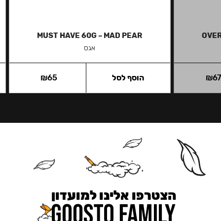
MUST HAVE 60G – MAD PEAR
OVER
אגס
6
₪
הוסף לסל
65
₪
הצטרפו אלינו למועדון