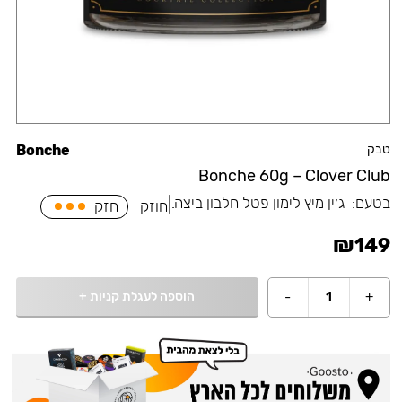
טבק
Bonche
Bonche 60g – Clover Club
בטעם:
⁠ג׳ין מיץ לימון פטל חלבון ביצה.
|
חוזק
חזק
₪
149
הוספה לעגלת קניות
+
-
1
+