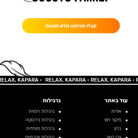
כאן מקבלים יותר — הטבות, עדכונים והפתעות בלעדיות.
קבלו מאיתנו מלא הטבות
AX, KAPARA •
RELAX, KAPARA •
RELAX, KAPARA •
REL
עוד באתר
נרגילות
אודות
נרגילות רוסיות
מיקור חוץ
נרגילות נירוסטה
בלוג
נרגילות מיוחדות
צרו קשר
נרגילות יוקרתיות