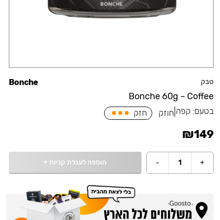
טבק
Bonche
Bonche 60g – Coffee
בטעם:
קפה
|
חוזק
חזק
₪
149
הוספה לעגלת קניות
+
-
1
+