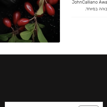
מצויין בפרסי JohnCalliano Awards 2020-21
והה במיוחד.