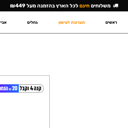
משלוחים
חינם
לכל הארץ בהזמנה מעל ₪449
ראשים
תערובת לעישון
גחלים
אביז