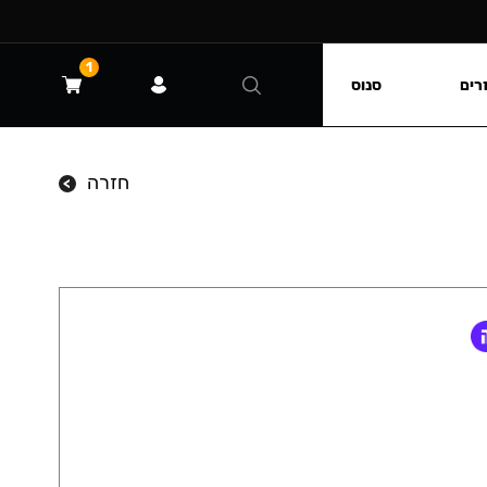
1
רים
סנוס
חזרה