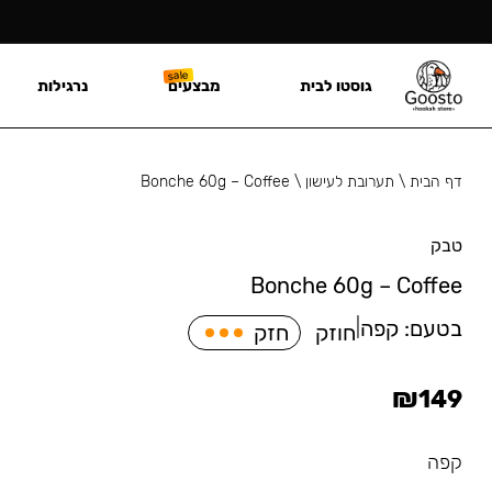
גוסטו לבית
מבצעים
נרגילות
דף הבית
\
תערובת לעישון
\
Bonche 60g – Coffee
טבק
Bonche 60g – Coffee
בטעם:
קפה
|
חוזק
חזק
₪
149
קפה