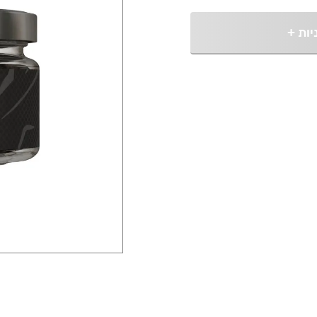
יות
+