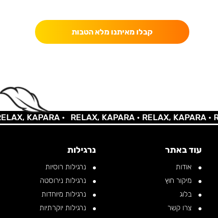
כאן מקבלים יותר — הטבות, עדכונים והפתעות בלעדיות.
קבלו מאיתנו מלא הטבות
AX, KAPARA •
RELAX, KAPARA •
RELAX, KAPARA •
REL
עוד באתר
נרגילות
אודות
נרגילות רוסיות
מיקור חוץ
נרגילות נירוסטה
בלוג
נרגילות מיוחדות
צרו קשר
נרגילות יוקרתיות