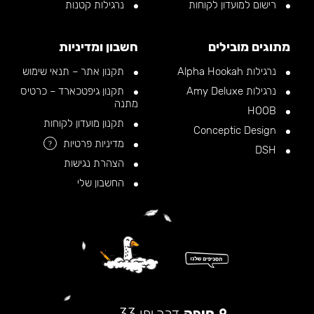
רישום למועדון לקוחות
נרגילות קטנות
מתוגים מובילים
חשבון ומדיניות
נרגילות Alpha Hookah
תקנון אתר – תנאי שימוש
נרגילות Amy Deluxe
תקנון גיפטכארד – כרטיס
מתנה
HOOB
תקנון מועדון לקוחות
Conceptic Design
מדיניות פרטיות
?
DSH
הצהרת נגישות
החשבון שלי
חיפה
דרך יפו 33