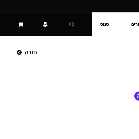
רים
סנוס
חזרה