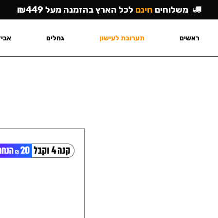
משלוחים
חינם
לכל הארץ בהזמנה מעל ₪449
ראשים
תערובת לעישון
גחלים
אביז