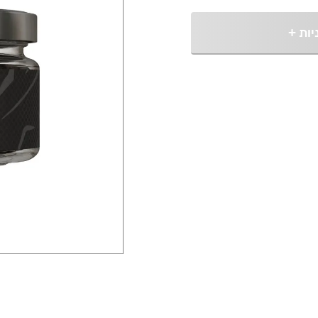
יות
+