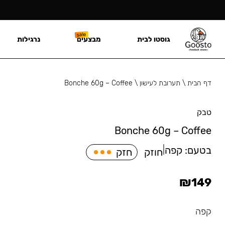
גוסטו לבית
מבצעים
נרגילות
דף הבית
\
תערובת לעישון
\
Bonche 60g – Coffee
טבק
Bonche 60g – Coffee
בטעם:
קפה
|
חוזק
חזק
₪
149
קפה