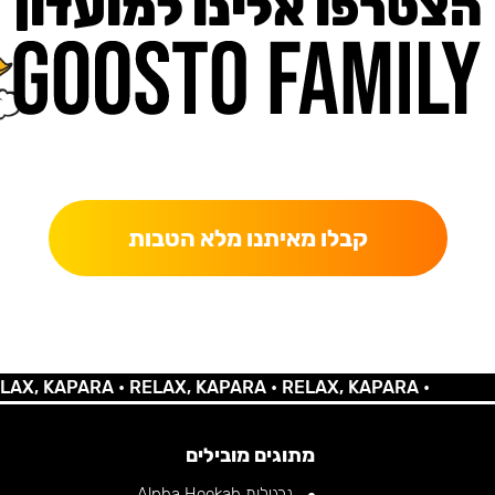
הצטרפו אלינו למועדון
כאן מקבלים יותר — הטבות, עדכונים והפתעות בלעדיות.
קבלו מאיתנו מלא הטבות
 KAPARA •
RELAX, KAPARA •
RELAX, KAPARA •
מתוגים מובילים
נרגילות Alpha Hookah