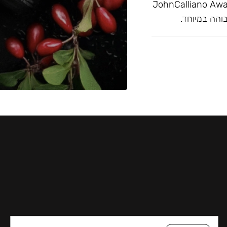
מצויין בפרסי JohnCalliano Awards 2020-21
והה במיוחד.