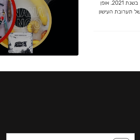
זוכה ""התערובת הטובה ביותר ללא טבק"" בפרסי ג'ון קליאנו בשנת 2021. אופן
של תערובת העישון