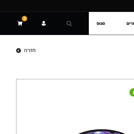
1
רים
סנוס
חזרה