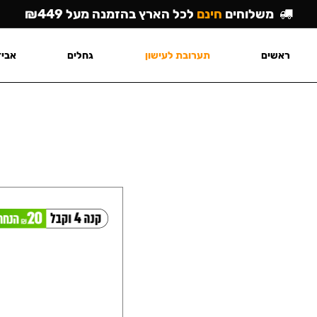
משלוחים
חינם
לכל הארץ בהזמנה מעל ₪449
ראשים
תערובת לעישון
גחלים
אביז