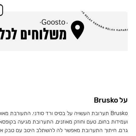
על Brusko
Brusko תערובת העשויה על בסיס ורד סודני. התעורבת מאו
גרם. חיתוך התערובת מאפשר לה להשתלב היטב עם טבק או