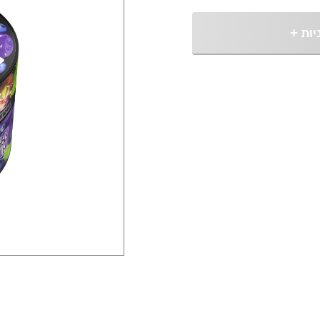
יות
+