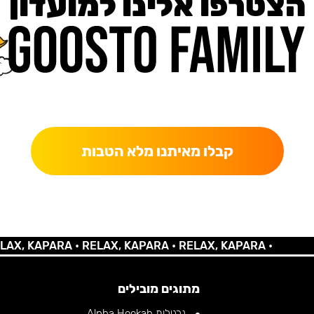
הצטרפו אלינו למועדון
כאן מקבלים יותר — הטבות, עדכונים והפתעות בלעדיות.
קבלו מאיתנו מלא הטבות
 KAPARA •
RELAX, KAPARA •
RELAX, KAPARA •
מתוגים מובילים
נרגילות Alpha Hookah