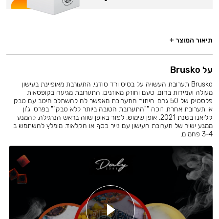
תיאור המוצר +
על Brusko
Brusko תערובת העשויה על בסיס ורד סודני. התעורבת מאופיינת בעישון
מעולה ועמידות בחום, טעם וחוזק מאוזנים. התערובת מגיעה בקופסאות
פלסטיק של 50 גרם. חיתוך התערובת מאפשר לה להשתלב היטב עם טבק
או תערובת אחרת. זוכה ""התערובת הטובה ביותר ללא טבק"" בפרסי ג'ון
קליאנו בשנת 2021. אופן שימוש: לפזר באופן שווה בראש הנרגילה, להמנע
ממגע ישיר של תערובת העישון עם נייר כסף או הקלאוד. מומלץ להשתמש ב
3-4 פחמים.