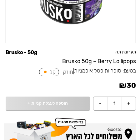
תערובת תה
Brusko - 50g
Brusko 50g – Berry Lollipops
בטעם:
סוכריות פטל אוכמניות
|
חוזק
קל
₪
30
הוספה לעגלת קניות
+
-
1
+