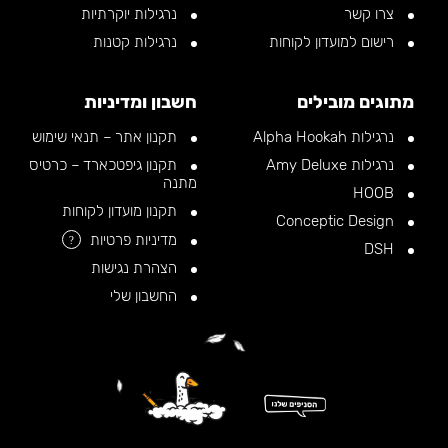
צרו קשר
נרגילות יוקרתיות
רישום למועדון לקוחות
נרגילות קטנות
מתוגים מובילים
חשבון ומדיניות
נרגילות Alpha Hookah
תקנון אתר – תנאי שימוש
נרגילות Amy Deluxe
תקנון גיפטכארד – כרטיס
מתנה
HOOB
תקנון מועדון לקוחות
Conceptic Design
מדיניות פרטיות
?
DSH
הצהרת נגישות
החשבון שלי