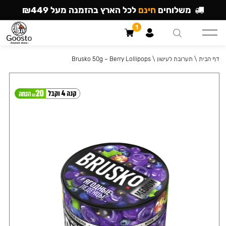
משלוחים
חינם
לכל הארץ בהזמנה מעל ₪449
1
דף הבית
\
תערובת לעישון
\
Brusko 50g – Berry Lollipops