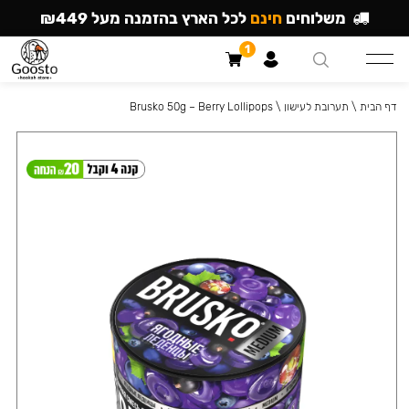
משלוחים
חינם
לכל הארץ בהזמנה מעל ₪449
1
דף הבית
\
תערובת לעישון
\
Brusko 50g – Berry Lollipops