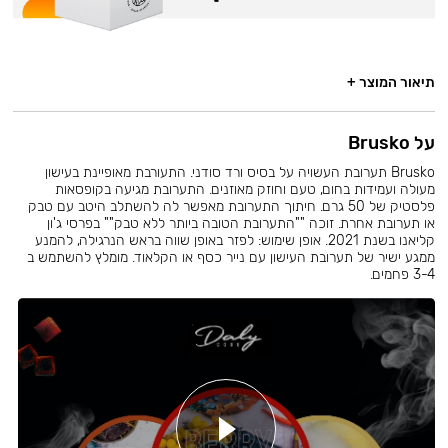
תיאור המוצר +
על Brusko
Brusko תערובת העשויה על בסיס ורד סודני. התעורבת מאופיינת בעישון
מעולה ועמידות בחום, טעם וחוזק מאוזנים. התערובת מגיעה בקופסאות
פלסטיק של 50 גרם. חיתוך התערובת מאפשר לה להשתלב היטב עם טבק
או תערובת אחרת. זוכה ""התערובת הטובה ביותר ללא טבק"" בפרסי ג'ון
קליאנו בשנת 2021. אופן שימוש: לפזר באופן שווה בראש הנרגילה, להמנע
ממגע ישיר של תערובת העישון עם נייר כסף או הקלאוד. מומלץ להשתמש ב
3-4 פחמים.