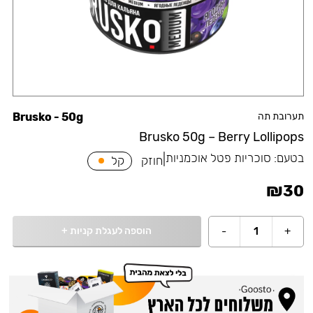
תערובת תה
Brusko - 50g
Brusko 50g – Berry Lollipops
בטעם:
סוכריות פטל אוכמניות
|
חוזק
קל
₪
30
הוספה לעגלת קניות
+
-
1
+