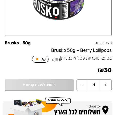
תערובת תה
Brusko - 50g
Brusko 50g – Berry Lollipops
בטעם:
סוכריות פטל אוכמניות
|
חוזק
קל
₪
30
הוספה לעגלת קניות
+
-
1
+