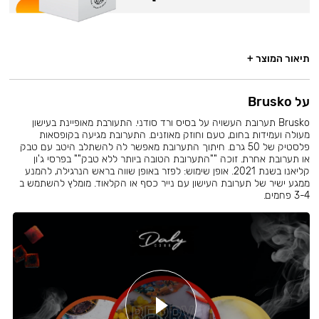
תיאור המוצר +
על Brusko
Brusko תערובת העשויה על בסיס ורד סודני. התעורבת מאופיינת בעישון
מעולה ועמידות בחום, טעם וחוזק מאוזנים. התערובת מגיעה בקופסאות
פלסטיק של 50 גרם. חיתוך התערובת מאפשר לה להשתלב היטב עם טבק
או תערובת אחרת. זוכה ""התערובת הטובה ביותר ללא טבק"" בפרסי ג'ון
קליאנו בשנת 2021. אופן שימוש: לפזר באופן שווה בראש הנרגילה, להמנע
ממגע ישיר של תערובת העישון עם נייר כסף או הקלאוד. מומלץ להשתמש ב
3-4 פחמים.