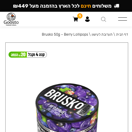
משלוחים
חינם
לכל הארץ בהזמנה מעל ₪449
1
דף הבית
\
תערובת לעישון
\
Brusko 50g – Berry Lollipops