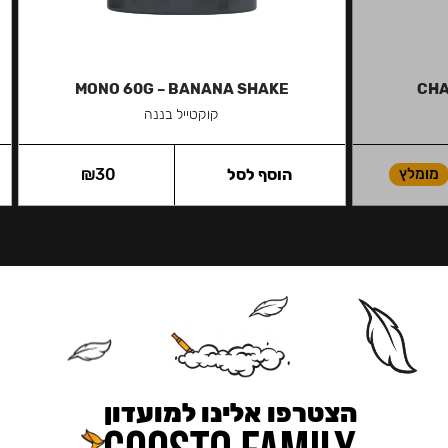
MONO 60G – BANANA SHAKE
CHA
קוקטייל בננה
מומלץ
הוסף לסל
30
₪
הצטרפו אלינו למועדון