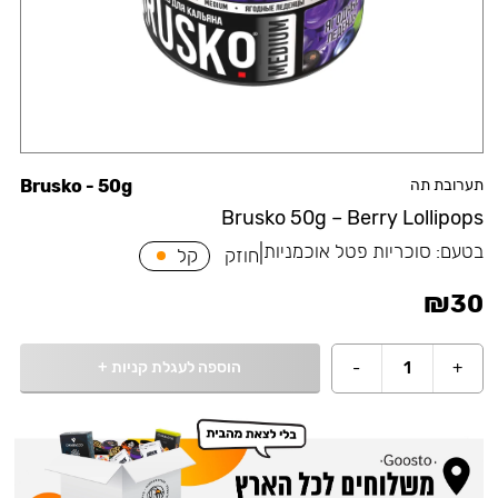
תערובת תה
Brusko - 50g
Brusko 50g – Berry Lollipops
בטעם:
סוכריות פטל אוכמניות
|
חוזק
קל
₪
30
הוספה לעגלת קניות
+
-
1
+