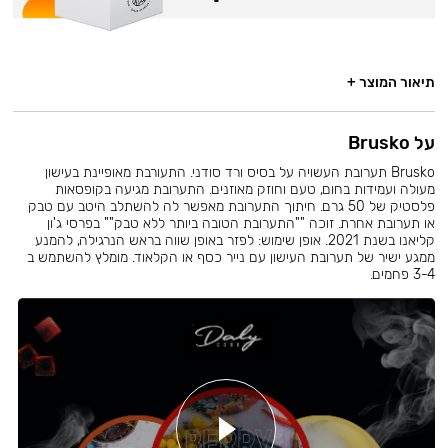
תיאור המוצר +
על Brusko
Brusko תערובת העשויה על בסיס ורד סודני. התעורבת מאופיינת בעישון
מעולה ועמידות בחום, טעם וחוזק מאוזנים. התערובת מגיעה בקופסאות
פלסטיק של 50 גרם. חיתוך התערובת מאפשר לה להשתלב היטב עם טבק
או תערובת אחרת. זוכה ""התערובת הטובה ביותר ללא טבק"" בפרסי ג'ון
קליאנו בשנת 2021. אופן שימוש: לפזר באופן שווה בראש הנרגילה, להמנע
ממגע ישיר של תערובת העישון עם נייר כסף או הקלאוד. מומלץ להשתמש ב
3-4 פחמים.