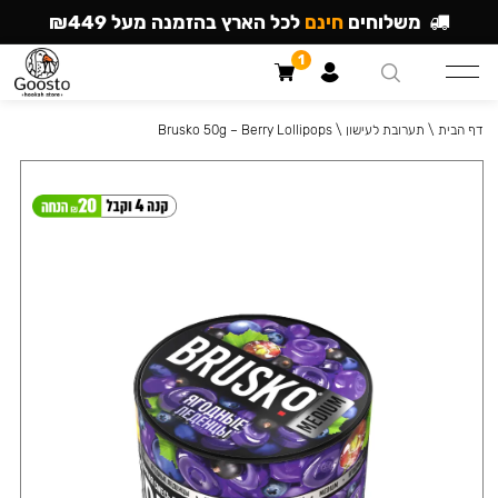
משלוחים
חינם
לכל הארץ בהזמנה מעל ₪449
1
דף הבית
\
תערובת לעישון
\
Brusko 50g – Berry Lollipops