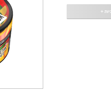
יות
+