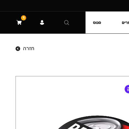
1
רים
סנוס
חזרה