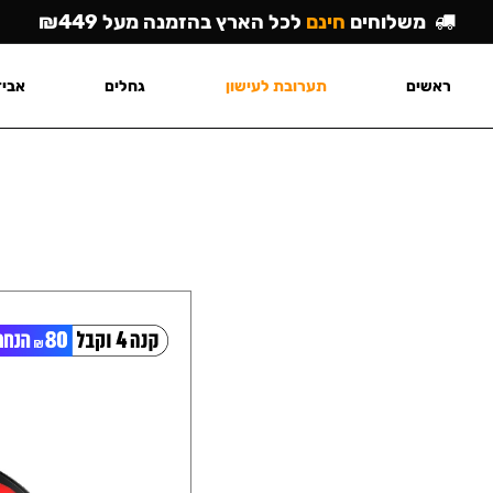
משלוחים
חינם
לכל הארץ בהזמנה מעל ₪449
ראשים
תערובת לעישון
גחלים
אביז