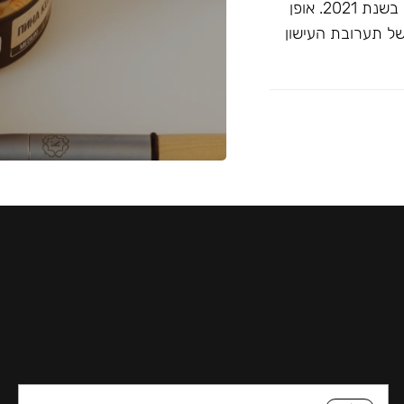
זוכה ""התערובת הטובה ביותר ללא טבק"" בפרסי ג'ון קליאנו בשנת 2021. אופן
של תערובת העישון