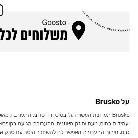
על Brusko
Brusko תערובת העשויה על בסיס ורד סודני. התעורבת מאו
גרם. חיתוך התערובת מאפשר לה להשתלב היטב עם טבק או