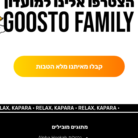
הצטרפו אלינו למועדון
כאן מקבלים יותר — הטבות, עדכונים והפתעות בלעדיות.
קבלו מאיתנו מלא הטבות
 KAPARA •
RELAX, KAPARA •
RELAX, KAPARA •
מתוגים מובילים
נרגילות Alpha Hookah