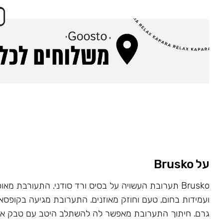
על Brusko
Brusko תערובת העשויה על בסיס ורד סודני. התעורבת מאו
גרם. חיתוך התערובת מאפשר לה להשתלב היטב עם טבק או