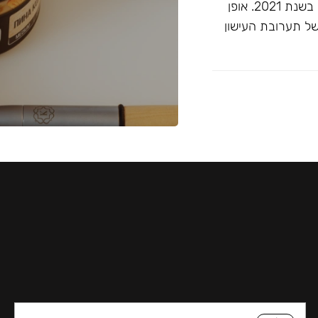
זוכה ""התערובת הטובה ביותר ללא טבק"" בפרסי ג'ון קליאנו בשנת 2021. אופן
של תערובת העישון