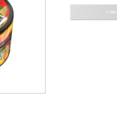
יות
+