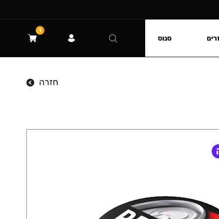
1
רים
סנוס
חזרה