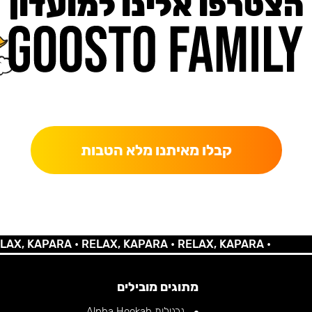
הצטרפו אלינו למועדון
כאן מקבלים יותר — הטבות, עדכונים והפתעות בלעדיות.
קבלו מאיתנו מלא הטבות
 KAPARA •
RELAX, KAPARA •
RELAX, KAPARA •
מתוגים מובילים
נרגילות Alpha Hookah