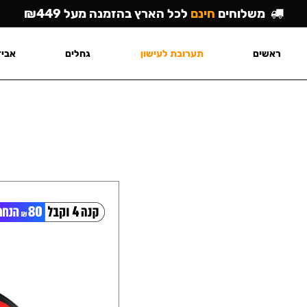
משלוחים
חינם
לכל הארץ בהזמנה מעל ₪449
ראשים
תערובת לעישון
גחלים
אביז