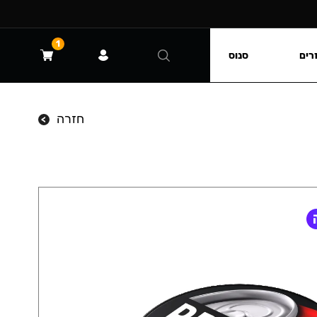
1
רים
סנוס
חזרה