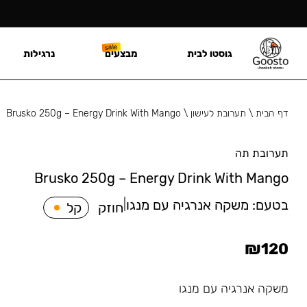
גוסטו לבית
מבצעים
נרגילות
דף הבית
\
תערובת לעישון
\
Brusko 250g – Energy Drink With Mango
תערובת תה
Brusko 250g – Energy Drink With Mango
בטעם:
משקה אנרגיה עם מנגו
|
חוזק
קל
₪
120
משקה אנרגיה עם מנגו