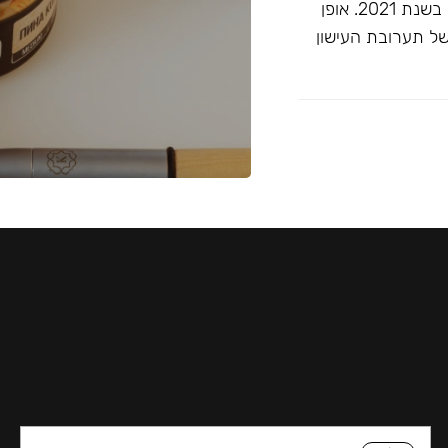
זוכה ""התערובת הטובה ביותר ללא טבק"" בפרסי ג'ון קליאנו בשנת 2021. אופן
של תערובת העישון