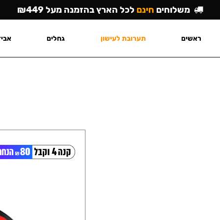
משלוחים
חינם
לכל הארץ בהזמנה מעל ₪449
ראשים
תערובת לעישון
גחלים
אביז