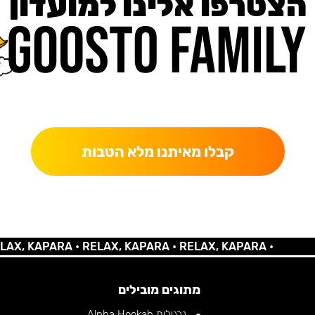
הצטרפו אלינו למועדון
כאן מקבלים יותר — הטבות, עדכונים והפתעות בלעדיות.
קבלו מאיתנו מלא הטבות
 KAPARA •
RELAX, KAPARA •
RELAX, KAPARA •
מתוגים מובילים
נרגילות Alpha Hookah