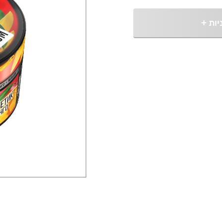
יות
+