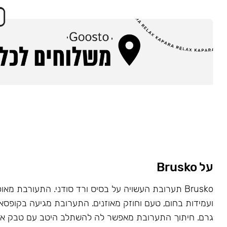
על Brusko
Brusko תערובת העשויה על בסיס ורד סודני. התעורבת מאו
גרם. חיתוך התערובת מאפשר לה להשתלב היטב עם טבק או