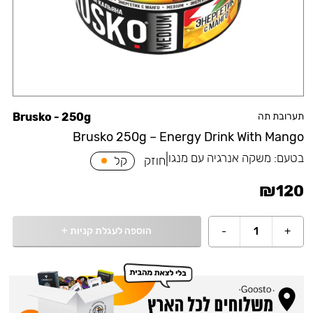
תערובת תה
Brusko - 250g
Brusko 250g – Energy Drink With Mango
בטעם:
משקה אנרגיה עם מנגו
|
חוזק
קל
₪
120
הוספה לעגלת קניות
+
-
1
+