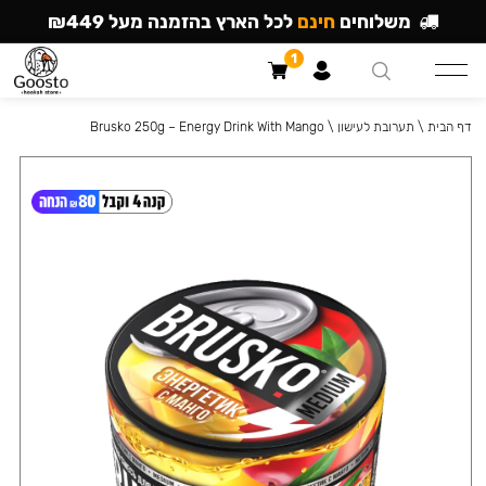
משלוחים
חינם
לכל הארץ בהזמנה מעל ₪449
1
דף הבית
\
תערובת לעישון
\
Brusko 250g – Energy Drink With Mango