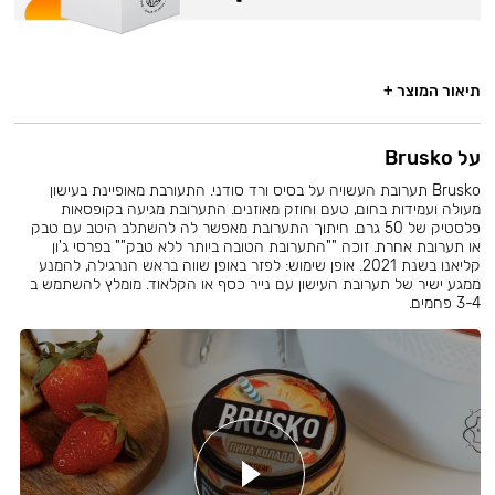
תיאור המוצר +
על Brusko
Brusko תערובת העשויה על בסיס ורד סודני. התעורבת מאופיינת בעישון
מעולה ועמידות בחום, טעם וחוזק מאוזנים. התערובת מגיעה בקופסאות
פלסטיק של 50 גרם. חיתוך התערובת מאפשר לה להשתלב היטב עם טבק
או תערובת אחרת. זוכה ""התערובת הטובה ביותר ללא טבק"" בפרסי ג'ון
קליאנו בשנת 2021. אופן שימוש: לפזר באופן שווה בראש הנרגילה, להמנע
ממגע ישיר של תערובת העישון עם נייר כסף או הקלאוד. מומלץ להשתמש ב
3-4 פחמים.