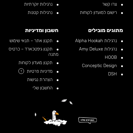
צרו קשר
נרגילות יוקרתיות
רישום למועדון לקוחות
נרגילות קטנות
מתוגים מובילים
חשבון ומדיניות
נרגילות Alpha Hookah
תקנון אתר – תנאי שימוש
נרגילות Amy Deluxe
תקנון גיפטכארד – כרטיס
מתנה
HOOB
תקנון מועדון לקוחות
Conceptic Design
מדיניות פרטיות
?
DSH
הצהרת נגישות
החשבון שלי