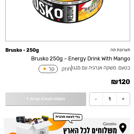
תערובת תה
Brusko - 250g
Brusko 250g – Energy Drink With Mango
בטעם:
משקה אנרגיה עם מנגו
|
חוזק
קל
₪
120
הוספה לעגלת קניות
+
-
1
+