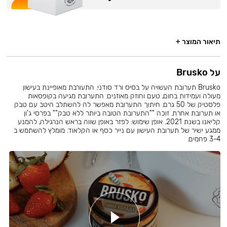
תיאור המוצר +
על Brusko
Brusko תערובת העשויה על בסיס ורד סודני. התעורבת מאופיינת בעישון
מעולה ועמידות בחום, טעם וחוזק מאוזנים. התערובת מגיעה בקופסאות
פלסטיק של 50 גרם. חיתוך התערובת מאפשר לה להשתלב היטב עם טבק
או תערובת אחרת. זוכה ""התערובת הטובה ביותר ללא טבק"" בפרסי ג'ון
קליאנו בשנת 2021. אופן שימוש: לפזר באופן שווה בראש הנרגילה, להמנע
ממגע ישיר של תערובת העישון עם נייר כסף או הקלאוד. מומלץ להשתמש ב
3-4 פחמים.