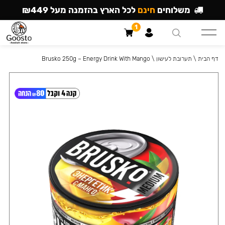
משלוחים
חינם
לכל הארץ בהזמנה מעל ₪449
1
דף הבית
\
תערובת לעישון
\
Brusko 250g – Energy Drink With Mango