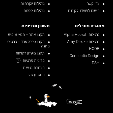
צרו קשר
נרגילות יוקרתיות
רישום למועדון לקוחות
נרגילות קטנות
מתוגים מובילים
חשבון ומדיניות
נרגילות Alpha Hookah
תקנון אתר – תנאי שימוש
נרגילות Amy Deluxe
תקנון גיפטכארד – כרטיס
מתנה
HOOB
תקנון מועדון לקוחות
Conceptic Design
מדיניות פרטיות
?
DSH
הצהרת נגישות
החשבון שלי