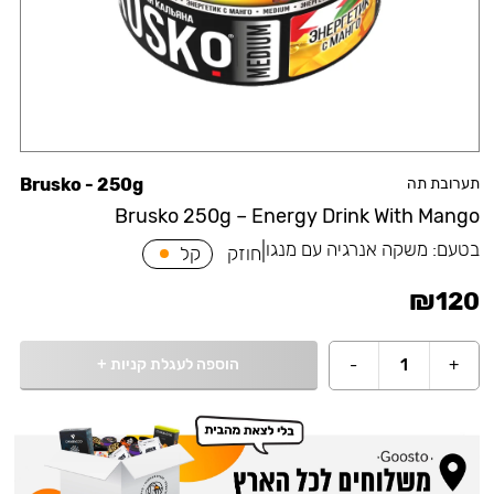
תערובת תה
Brusko - 250g
Brusko 250g – Energy Drink With Mango
בטעם:
משקה אנרגיה עם מנגו
|
חוזק
קל
₪
120
הוספה לעגלת קניות
+
-
1
+