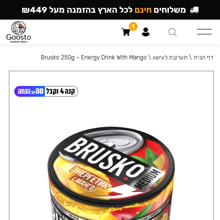
משלוחים
חינם
לכל הארץ בהזמנה מעל ₪449
1
דף הבית
\
תערובת לעישון
\
Brusko 250g – Energy Drink With Mango