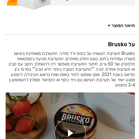
תיאור המוצר +
על Brusko
Brusko תערובת העשויה על בסיס ורד סודני. התעורבת מאופיינת בעישון
מעולה ועמידות בחום, טעם וחוזק מאוזנים. התערובת מגיעה בקופסאות
פלסטיק של 50 גרם. חיתוך התערובת מאפשר לה להשתלב היטב עם טבק
או תערובת אחרת. זוכה ""התערובת הטובה ביותר ללא טבק"" בפרסי ג'ון
קליאנו בשנת 2021. אופן שימוש: לפזר באופן שווה בראש הנרגילה, להמנע
ממגע ישיר של תערובת העישון עם נייר כסף או הקלאוד. מומלץ להשתמש ב
3-4 פחמים.