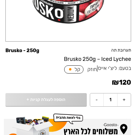
תערובת תה
Brusko - 250g
Brusko 250g – Iced Lychee
בטעם:
ליצ'י אייס
|
חוזק
קל
₪
120
הוספה לעגלת קניות
+
-
1
+