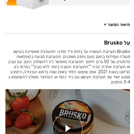
תיאור המוצר +
על Brusko
Brusko תערובת העשויה על בסיס ורד סודני. התעורבת מאופיינת בעישון
מעולה ועמידות בחום, טעם וחוזק מאוזנים. התערובת מגיעה בקופסאות
פלסטיק של 50 גרם. חיתוך התערובת מאפשר לה להשתלב היטב עם טבק
או תערובת אחרת. זוכה ""התערובת הטובה ביותר ללא טבק"" בפרסי ג'ון
קליאנו בשנת 2021. אופן שימוש: לפזר באופן שווה בראש הנרגילה, להמנע
ממגע ישיר של תערובת העישון עם נייר כסף או הקלאוד. מומלץ להשתמש ב
3-4 פחמים.