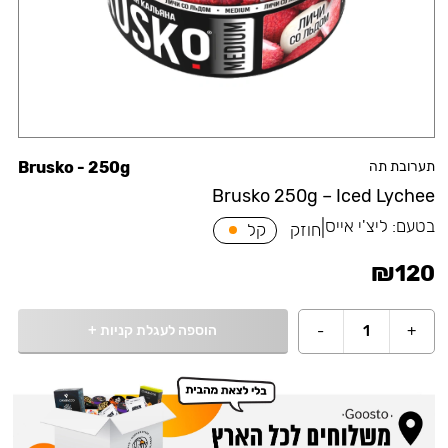
תערובת תה
Brusko - 250g
Brusko 250g – Iced Lychee
בטעם:
ליצ'י אייס
|
חוזק
קל
₪
120
הוספה לעגלת קניות
+
-
1
+