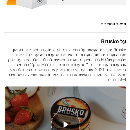
תיאור המוצר +
על Brusko
Brusko תערובת העשויה על בסיס ורד סודני. התעורבת מאופיינת בעישון
מעולה ועמידות בחום, טעם וחוזק מאוזנים. התערובת מגיעה בקופסאות
פלסטיק של 50 גרם. חיתוך התערובת מאפשר לה להשתלב היטב עם טבק
או תערובת אחרת. זוכה ""התערובת הטובה ביותר ללא טבק"" בפרסי ג'ון
קליאנו בשנת 2021. אופן שימוש: לפזר באופן שווה בראש הנרגילה, להמנע
ממגע ישיר של תערובת העישון עם נייר כסף או הקלאוד. מומלץ להשתמש ב
3-4 פחמים.