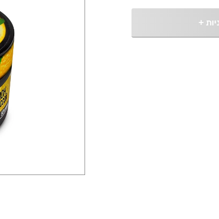
יות
+