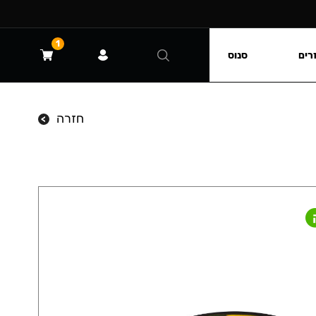
1
רים
סנוס
חזרה