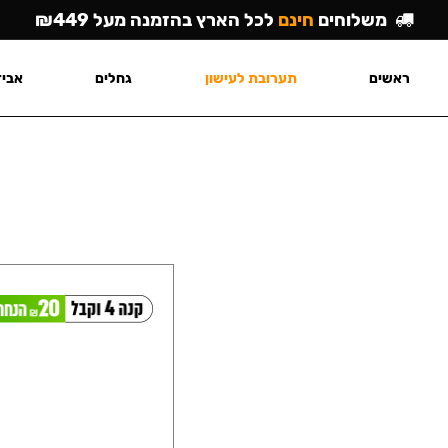
משלוחים
חינם
לכל הארץ בהזמנה מעל ₪449
ראשים
תערובת לעישון
גחלים
אביז