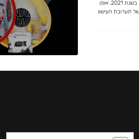
זוכה ""התערובת הטובה ביותר ללא טבק"" בפרסי ג'ון קליאנו בשנת 2021. אופן
של תערובת העישון