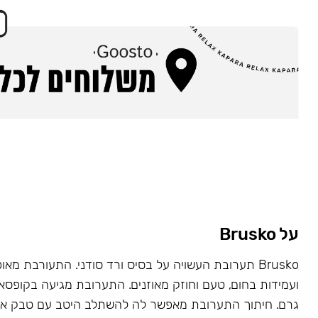
על Brusko
Brusko תערובת העשויה על בסיס ורד סודני. התעורבת מאו
גרם. חיתוך התערובת מאפשר לה להשתלב היטב עם טבק או