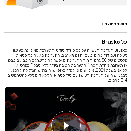
תיאור המוצר +
על Brusko
Brusko תערובת העשויה על בסיס ורד סודני. התעורבת מאופיינת בעישון
מעולה ועמידות בחום, טעם וחוזק מאוזנים. התערובת מגיעה בקופסאות
פלסטיק של 50 גרם. חיתוך התערובת מאפשר לה להשתלב היטב עם טבק
או תערובת אחרת. זוכה ""התערובת הטובה ביותר ללא טבק"" בפרסי ג'ון
קליאנו בשנת 2021. אופן שימוש: לפזר באופן שווה בראש הנרגילה, להמנע
ממגע ישיר של תערובת העישון עם נייר כסף או הקלאוד. מומלץ להשתמש ב
3-4 פחמים.