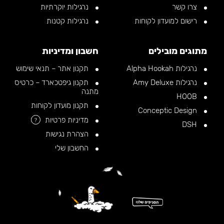
צרו קשר
נרגילות יוקרתיות
רישום למועדון לקוחות
נרגילות קטנות
מתוגים מובילים
חשבון ומדיניות
נרגילות Alpha Hookah
תקנון אתר – תנאי שימוש
נרגילות Amy Deluxe
תקנון גיפטכארד – כרטיס
מתנה
HOOB
תקנון מועדון לקוחות
Conceptic Design
מדיניות פרטיות
?
DSH
הצהרת נגישות
החשבון שלי