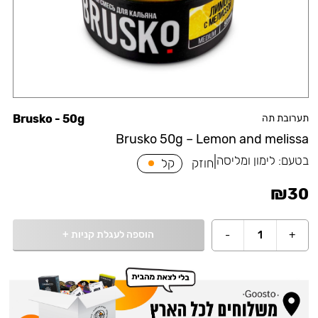
תערובת תה
Brusko - 50g
Brusko 50g – Lemon and melissa
בטעם:
לימון ומליסה
|
חוזק
קל
₪
30
הוספה לעגלת קניות
+
-
1
+