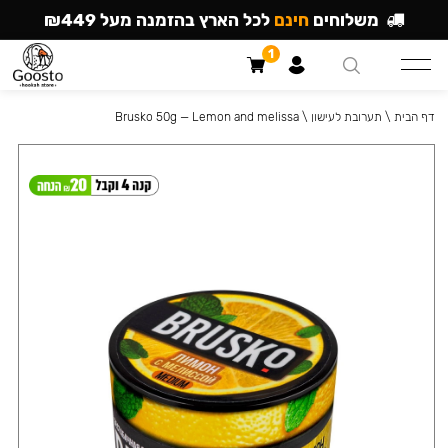
משלוחים
חינם
לכל הארץ בהזמנה מעל ₪449
1
דף הבית
\
תערובת לעישון
\
Brusko 50g — Lemon and melissa