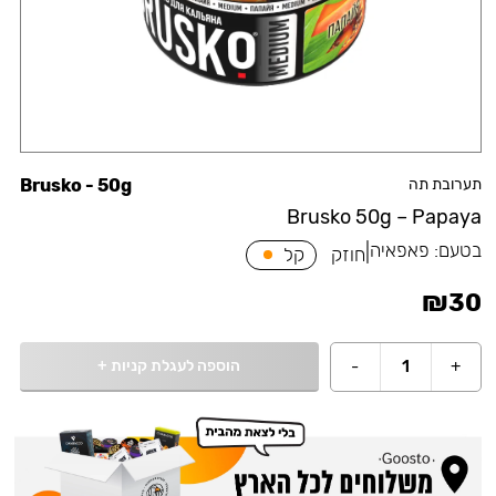
תערובת תה
Brusko - 50g
Brusko 50g – Papaya
בטעם:
פאפאיה
|
חוזק
קל
₪
30
הוספה לעגלת קניות
+
-
1
+