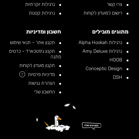
צרו קשר
נרגילות יוקרתיות
רישום למועדון לקוחות
נרגילות קטנות
מתוגים מובילים
חשבון ומדיניות
נרגילות Alpha Hookah
תקנון אתר – תנאי שימוש
נרגילות Amy Deluxe
תקנון גיפטכארד – כרטיס
מתנה
HOOB
תקנון מועדון לקוחות
Conceptic Design
מדיניות פרטיות
?
DSH
הצהרת נגישות
החשבון שלי