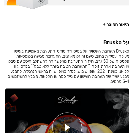
תיאור המוצר +
על Brusko
Brusko תערובת העשויה על בסיס ורד סודני. התעורבת מאופיינת בעישון
מעולה ועמידות בחום, טעם וחוזק מאוזנים. התערובת מגיעה בקופסאות
פלסטיק של 50 גרם. חיתוך התערובת מאפשר לה להשתלב היטב עם טבק
או תערובת אחרת. זוכה ""התערובת הטובה ביותר ללא טבק"" בפרסי ג'ון
קליאנו בשנת 2021. אופן שימוש: לפזר באופן שווה בראש הנרגילה, להמנע
ממגע ישיר של תערובת העישון עם נייר כסף או הקלאוד. מומלץ להשתמש ב
3-4 פחמים.