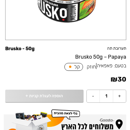
תערובת תה
Brusko - 50g
Brusko 50g – Papaya
בטעם:
פאפאיה
|
חוזק
קל
₪
30
הוספה לעגלת קניות
+
-
1
+