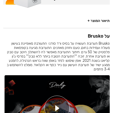
תיאור המוצר +
על Brusko
Brusko תערובת העשויה על בסיס ורד סודני. התעורבת מאופיינת בעישון
מעולה ועמידות בחום, טעם וחוזק מאוזנים. התערובת מגיעה בקופסאות
פלסטיק של 50 גרם. חיתוך התערובת מאפשר לה להשתלב היטב עם טבק
או תערובת אחרת. זוכה ""התערובת הטובה ביותר ללא טבק"" בפרסי ג'ון
קליאנו בשנת 2021. אופן שימוש: לפזר באופן שווה בראש הנרגילה, להמנע
ממגע ישיר של תערובת העישון עם נייר כסף או הקלאוד. מומלץ להשתמש ב
3-4 פחמים.