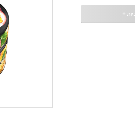
יות
+