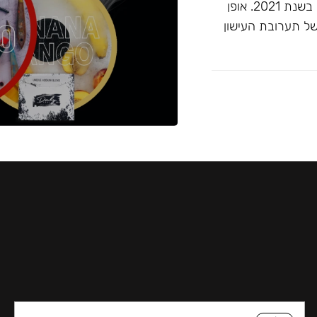
זוכה ""התערובת הטובה ביותר ללא טבק"" בפרסי ג'ון קליאנו בשנת 2021. אופן
של תערובת העישון