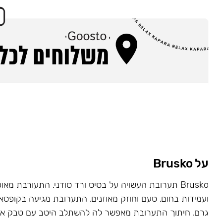
על Brusko
Brusko תערובת העשויה על בסיס ורד סודני. התעורבת מאו
גרם. חיתוך התערובת מאפשר לה להשתלב היטב עם טבק או