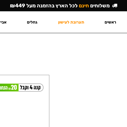
משלוחים
חינם
לכל הארץ בהזמנה מעל ₪449
ראשים
תערובת לעישון
גחלים
אביז