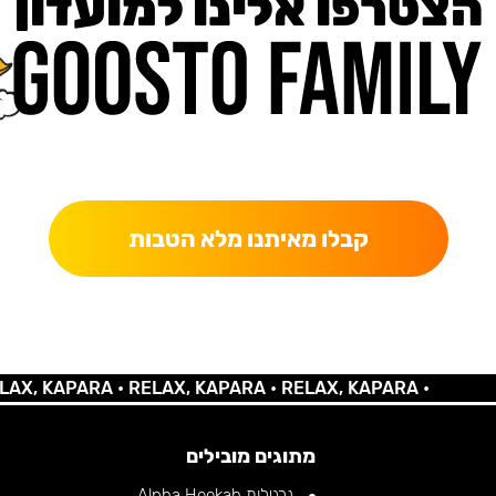
הצטרפו אלינו למועדון
כאן מקבלים יותר — הטבות, עדכונים והפתעות בלעדיות.
קבלו מאיתנו מלא הטבות
 KAPARA •
RELAX, KAPARA •
RELAX, KAPARA •
מתוגים מובילים
נרגילות Alpha Hookah