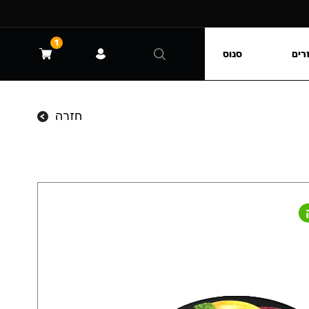
1
רים
סנוס
חזרה