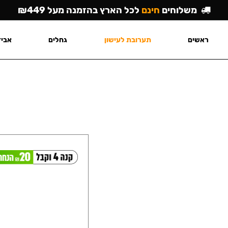
משלוחים
חינם
לכל הארץ בהזמנה מעל ₪449
ראשים
תערובת לעישון
גחלים
אביז