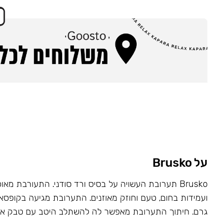
על Brusko
Brusko תערובת העשויה על בסיס ורד סודני. התעורבת מאו
גרם. חיתוך התערובת מאפשר לה להשתלב היטב עם טבק או