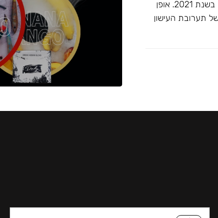
זוכה ""התערובת הטובה ביותר ללא טבק"" בפרסי ג'ון קליאנו בשנת 2021. אופן
של תערובת העישון