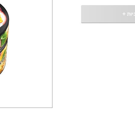
יות
+