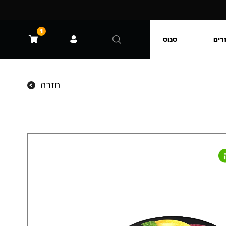
1
רים
סנוס
חזרה