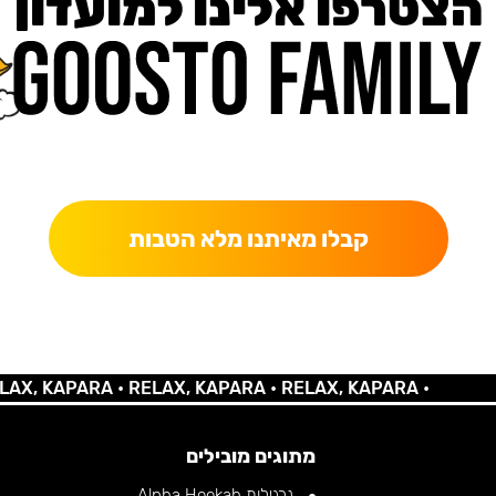
הצטרפו אלינו למועדון
כאן מקבלים יותר — הטבות, עדכונים והפתעות בלעדיות.
קבלו מאיתנו מלא הטבות
 KAPARA •
RELAX, KAPARA •
RELAX, KAPARA •
מתוגים מובילים
נרגילות Alpha Hookah