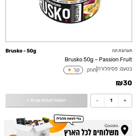
תערובת תה
Brusko - 50g
Brusko 50g – Passion Fruit
בטעם:
פסיפלורה
|
חוזק
קל
₪
30
הוספה לעגלת קניות
+
-
1
+