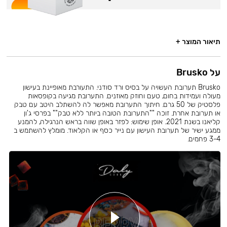
תיאור המוצר +
על Brusko
Brusko תערובת העשויה על בסיס ורד סודני. התעורבת מאופיינת בעישון
מעולה ועמידות בחום, טעם וחוזק מאוזנים. התערובת מגיעה בקופסאות
פלסטיק של 50 גרם. חיתוך התערובת מאפשר לה להשתלב היטב עם טבק
או תערובת אחרת. זוכה ""התערובת הטובה ביותר ללא טבק"" בפרסי ג'ון
קליאנו בשנת 2021. אופן שימוש: לפזר באופן שווה בראש הנרגילה, להמנע
ממגע ישיר של תערובת העישון עם נייר כסף או הקלאוד. מומלץ להשתמש ב
3-4 פחמים.