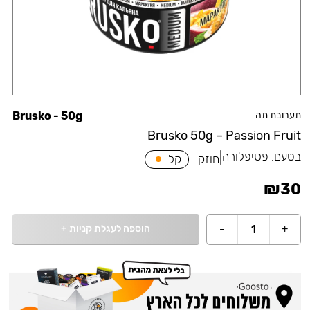
תערובת תה
Brusko - 50g
Brusko 50g – Passion Fruit
בטעם:
פסיפלורה
|
חוזק
קל
₪
30
הוספה לעגלת קניות
+
-
1
+