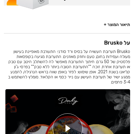
תיאור המוצר +
על Brusko
Brusko תערובת העשויה על בסיס ורד סודני. התעורבת מאופיינת בעישון
מעולה ועמידות בחום, טעם וחוזק מאוזנים. התערובת מגיעה בקופסאות
פלסטיק של 50 גרם. חיתוך התערובת מאפשר לה להשתלב היטב עם טבק
או תערובת אחרת. זוכה ""התערובת הטובה ביותר ללא טבק"" בפרסי ג'ון
קליאנו בשנת 2021. אופן שימוש: לפזר באופן שווה בראש הנרגילה, להמנע
ממגע ישיר של תערובת העישון עם נייר כסף או הקלאוד. מומלץ להשתמש ב
3-4 פחמים.