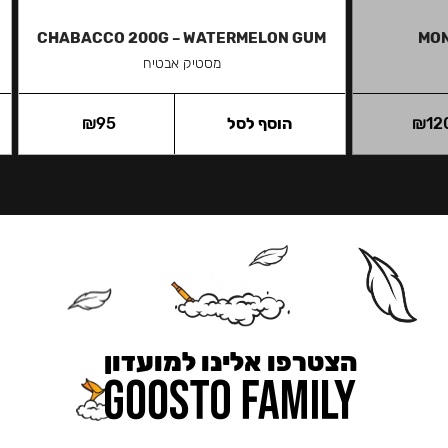
CHABACCO 200G – WATERMELON GUM
MON
מסטיק אבטיח
12
₪
הוסף לסל
95
₪
הצטרפו אלינו למועדון
כאן מקבלים יותר — הטבות, עדכונים והפתעות בלעדיות.