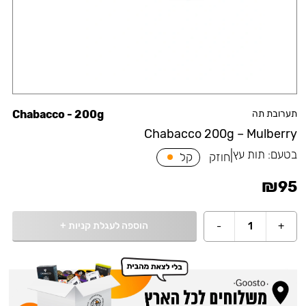
תערובת תה
Chabacco - 200g
Chabacco 200g – Mulberry
בטעם:
תות עץ
|
חוזק
קל
₪
95
הוספה לעגלת קניות
+
-
1
+