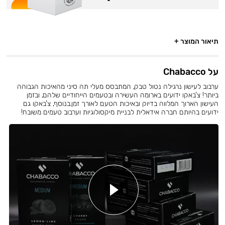
תיאור המוצר +
על Chabacco
ערבוב לעישון נרגילה נטול טבק, המתבסס מעלי תה סיני מהאיכות הגבוהה
ביותר! צ’באקו ידועים בארומה העשירה ובטעמים הייחודיים שלהם, ובזמן
העישון הארוך המלווה בדיוק ובאיכות הטעם לאורך זמן.בנוסף, צ’באקו גם
ידועים בהיותם חברה אידאלית לבניית מיקסולוגיות וערבוב טעמים משובח!