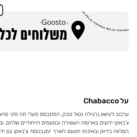
על Chabacco
ערבוב לעישון נרגילה נטול טבק, המתבסס מעלי תה סיני מהא
צ’באקו ידועים בארומה העשירה ובטעמים הייחודיים שלהם, ובז
המלווה בדיוק ובאיכות הטעם לאורך זמן.בנוסף, צ’באקו גם יד