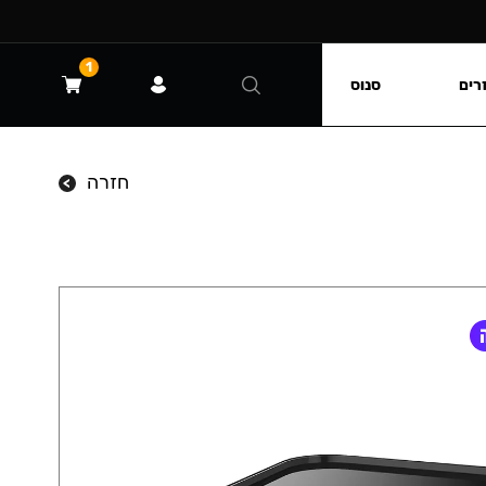
1
רים
סנוס
חזרה