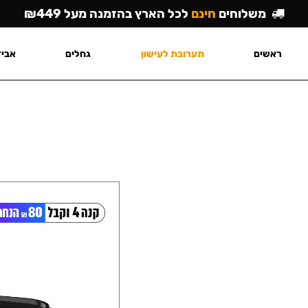
משלוחים
חינם
לכל הארץ בהזמנה מעל ₪449
ראשים
תערובת לעישון
גחלים
אביז