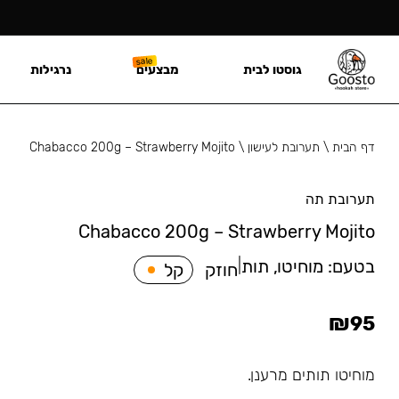
גוסטו לבית
מבצעים
נרגילות
דף הבית
\
תערובת לעישון
\
Chabacco 200g – Strawberry Mojito
תערובת תה
Chabacco 200g – Strawberry Mojito
בטעם:
מוחיטו, תות
|
חוזק
קל
₪
95
מוחיטו תותים מרענן.