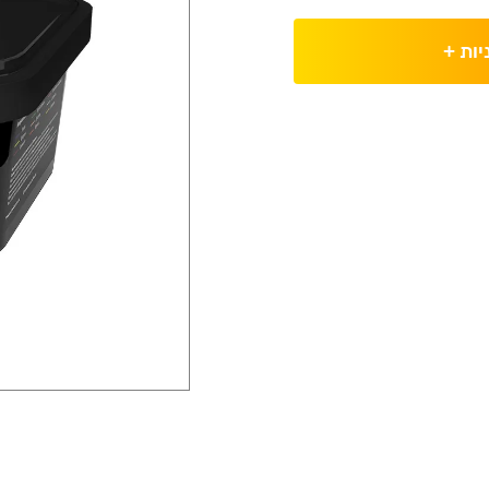
יות
+