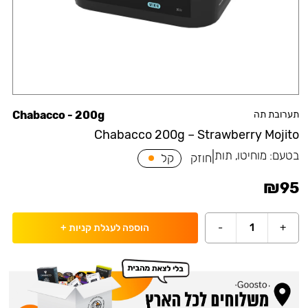
תערובת תה
Chabacco - 200g
Chabacco 200g – Strawberry Mojito
בטעם:
מוחיטו, תות
|
חוזק
קל
₪
95
-
1
+
הוספה לעגלת קניות
+