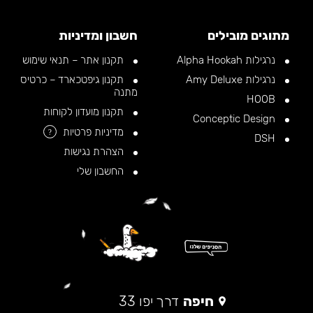
מתוגים מובילים
חשבון ומדיניות
נרגילות Alpha Hookah
תקנון אתר – תנאי שימוש
נרגילות Amy Deluxe
תקנון גיפטכארד – כרטיס
מתנה
HOOB
תקנון מועדון לקוחות
Conceptic Design
מדיניות פרטיות
?
DSH
הצהרת נגישות
החשבון שלי
חיפה
דרך יפו 33