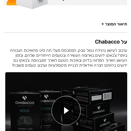
תיאור המוצר +
על Chabacco
ערבוב לעישון נרגילה נטול טבק, המתבסס מעלי תה סיני מהאיכות הגבוהה
ביותר! צ’באקו ידועים בארומה העשירה ובטעמים הייחודיים שלהם, ובזמן
העישון הארוך המלווה בדיוק ובאיכות הטעם לאורך זמן.בנוסף, צ’באקו גם
ידועים בהיותם חברה אידאלית לבניית מיקסולוגיות וערבוב טעמים משובח!