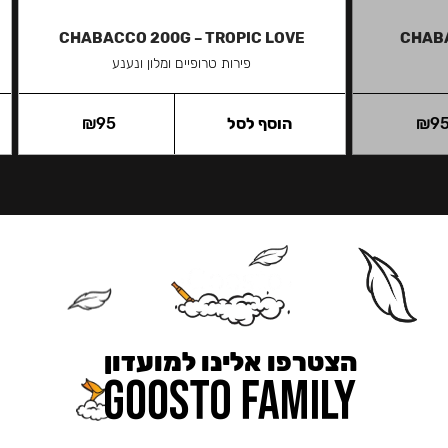
CHABACCO 200G – TROPIC LOVE
CHABA
פירות טרופיים ומלון ונענע
9
₪
הוסף לסל
95
₪
הצטרפו אלינו למועדון
כאן מקבלים יותר — הטבות, עדכונים והפתעות בלעדיות.