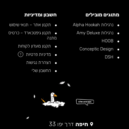
מתוגים מובילים
חשבון ומדיניות
נרגילות Alpha Hookah
תקנון אתר – תנאי שימוש
נרגילות Amy Deluxe
תקנון גיפטכארד – כרטיס
מתנה
HOOB
תקנון מועדון לקוחות
Conceptic Design
מדיניות פרטיות
?
DSH
הצהרת נגישות
החשבון שלי
חיפה
דרך יפו 33