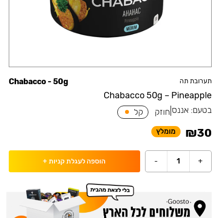
תערובת תה
Chabacco - 50g
Chabacco 50g – Pineapple
בטעם:
אננס
|
חוזק
קל
₪
30
מומלץ
-
1
+
הוספה לעגלת קניות
+