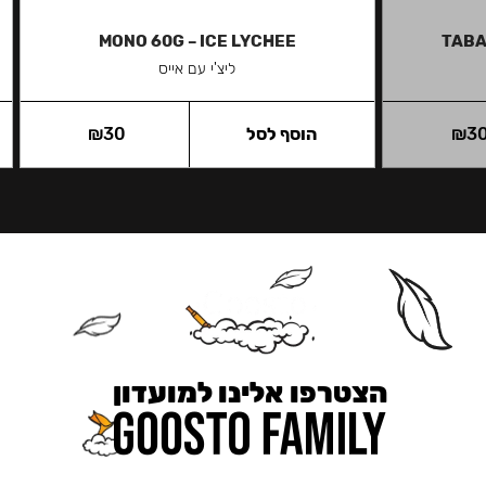
MONO 60G – ICE LYCHEE
TABA
ליצ'י עם אייס
3
₪
הוסף לסל
30
₪
הצטרפו אלינו למועדון
כאן מקבלים יותר — הטבות, עדכונים והפתעות בלעדיות.