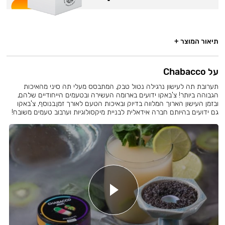
תיאור המוצר +
על Chabacco
תערובת תה לעישון נרגילה נטול טבק, המתבסס מעלי תה סיני מהאיכות
הגבוהה ביותר! צ'באקו ידועים בארומה העשירה ובטעמים הייחודיים שלהם,
ובזמן העישון הארוך המלווה בדיוק ובאיכות הטעם לאורך זמן.בנוסף, צ'באקו
גם ידועים בהיותם חברה אידאלית לבניית מיקסולוגיות וערבוב טעמים משובח!