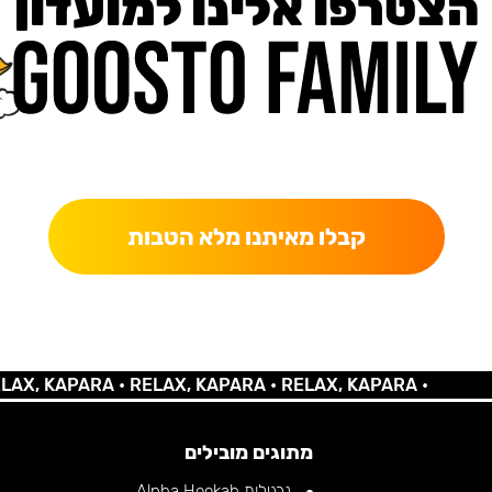
הצטרפו אלינו למועדון
כאן מקבלים יותר — הטבות, עדכונים והפתעות בלעדיות.
קבלו מאיתנו מלא הטבות
 KAPARA •
RELAX, KAPARA •
RELAX, KAPARA •
מתוגים מובילים
נרגילות Alpha Hookah