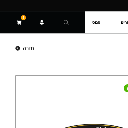
1
רים
סנוס
חזרה