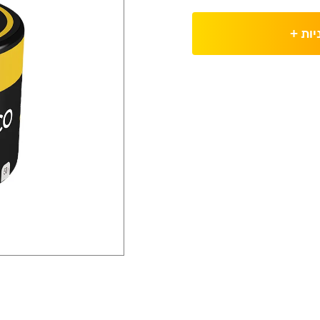
יות
+