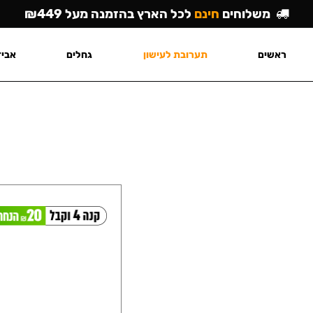
משלוחים
חינם
לכל הארץ בהזמנה מעל ₪449
ראשים
תערובת לעישון
גחלים
אביז