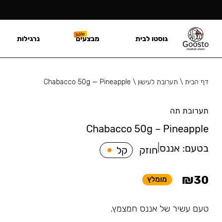
גוסטו לבית
מבצעים
נרגילות
דף הבית
\
תערובת לעישון
\
Chabacco 50g — Pineapple
תערובת תה
Chabacco 50g – Pineapple
בטעם:
אננס
|
חוזק
קל
₪
30
מומלץ
טעם עשיר של אננס חמצמץ.