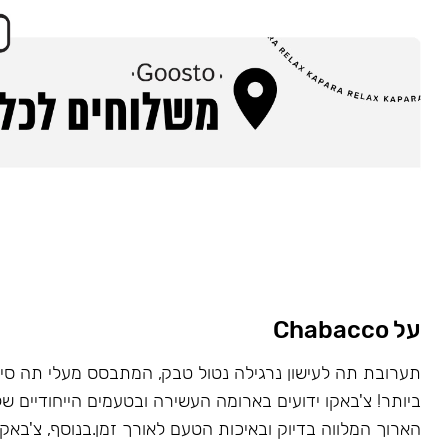
על Chabacco
תערובת תה לעישון נרגילה נטול טבק, המתבסס מעלי תה סינ
ביותר! צ'באקו ידועים בארומה העשירה ובטעמים הייחודיים של
הארוך המלווה בדיוק ובאיכות הטעם לאורך זמן.בנוסף, צ'באקו